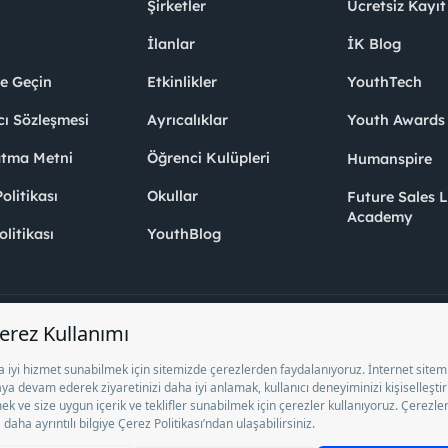
Şirketler
Ücretsiz Kayıt
İlanlar
İK Blog
me Geçin
Etkinlikler
YouthTech
cı Sözleşmesi
Ayrıcalıklar
Youth Award
atma Metni
Öğrenci Kulüpleri
Humanspire
litikası
Okullar
Future Sales 
Academy
olitikası
YouthBlog
el İstihdam Bürosu Olarak 13/05/2025 - 12/05/2028 tarihleri arasında faaliy