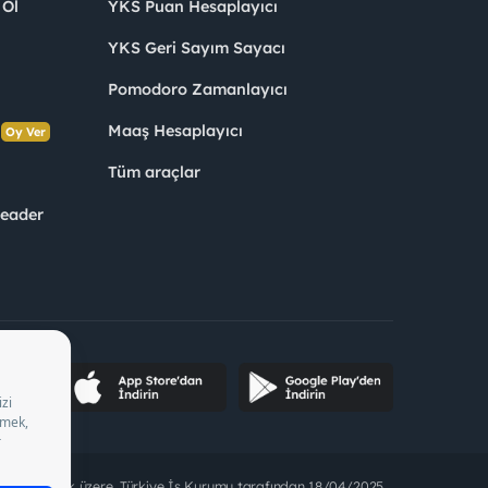
 Ol
YKS Puan Hesaplayıcı
YKS Geri Sayım Sayacı
Pomodoro Zamanlayıcı
s
Maaş Hesaplayıcı
Oy Ver
Tüm araçlar
Leader
ette bulunmak üzere, Türkiye İş Kurumu tarafından 18/04/2025