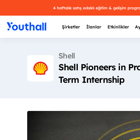
4 haftalık satış odaklı eğitim & gelişim prog
Şirketler
İlanlar
Etkinlikler
Ay
Shell
Shell Pioneers in 
Y
Term Internship
29 