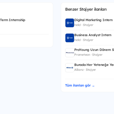
Benzer Stajyer ilanları
 Term Internship
Digital Marketing Intern
helo! · Stajyer
Business Analyst Intern
helo! · Stajyer
ProYoung Uzun Dönem St
Prometeon · Stajyer
Burada Her Yeteneğe Yer
Allianz · Stajyer
Tüm ilanları gör →