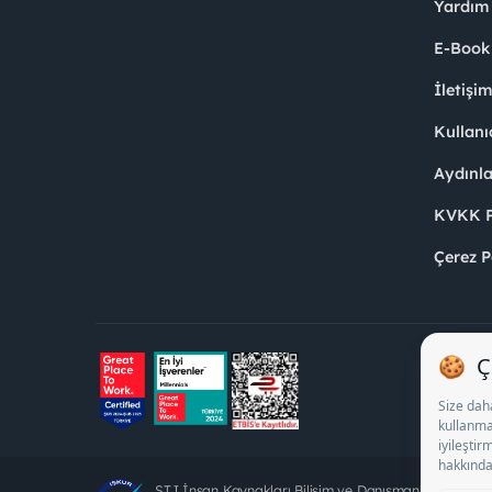
Yardım
E-Book
İletişi
Kullanı
Aydınl
KVKK Po
Çerez P
STJ İnsan Kaynakları Bilişim ve Danışmanlık A.Ş. Öz