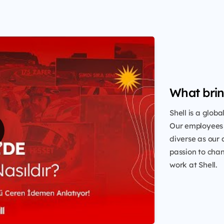
What brin
Shell is a glob
Our employees 
diverse as our 
passion to chang
work at Shell.