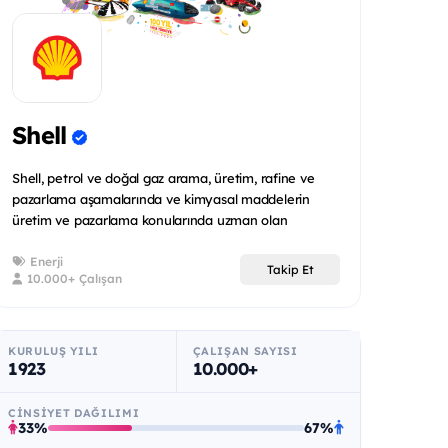
Shell
Shell, petrol ve doğal gaz arama, üretim, rafine ve
pazarlama aşamalarında ve kimyasal maddelerin
üretim ve pazarlama konularında uzman olan
uluslararas...
Enerji
Takip Et
10.000+ Çalışan
KURULUŞ YILI
ÇALIŞAN SAYISI
1923
10.000+
CINSIYET DAĞILIMI
33%
67%