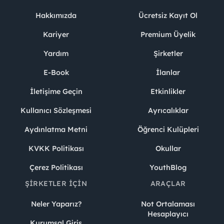
Hakkımızda
Ücretsiz Kayıt Ol
Kariyer
Premium Üyelik
Yardım
Şirketler
E-Book
İlanlar
İletişime Geçin
Etkinlikler
Kullanıcı Sözleşmesi
Ayrıcalıklar
Aydınlatma Metni
Öğrenci Kulüpleri
KVKK Politikası
Okullar
Çerez Politikası
YouthBlog
ŞIRKETLER İÇIN
ARAÇLAR
Neler Yaparız?
Not Ortalaması
Hesaplayıcı
Kurumsal Giriş