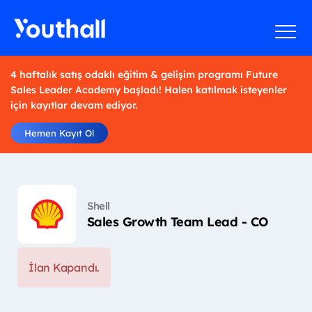
4 haftalık satış odaklı eğitim & gelişim programı Future
Sales Leader Academy başladı! Halen katılmak isteyenler
için kayıtlar devam ediyor.
Hemen Kayıt Ol
Shell
Sales Growth Team Lead - CO
İlan Kapandı.