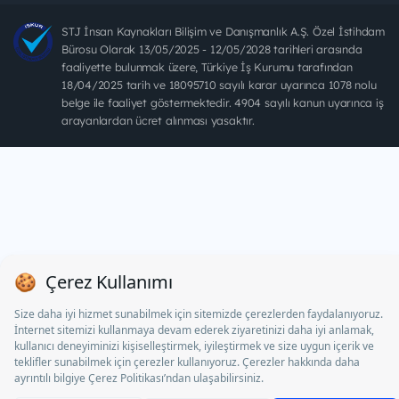
STJ İnsan Kaynakları Bilişim ve Danışmanlık A.Ş. Özel İstihdam
Bürosu Olarak 13/05/2025 - 12/05/2028 tarihleri arasında
faaliyette bulunmak üzere, Türkiye İş Kurumu tarafından
18/04/2025 tarih ve 18095710 sayılı karar uyarınca 1078 nolu
belge ile faaliyet göstermektedir. 4904 sayılı kanun uyarınca iş
arayanlardan ücret alınması yasaktır.