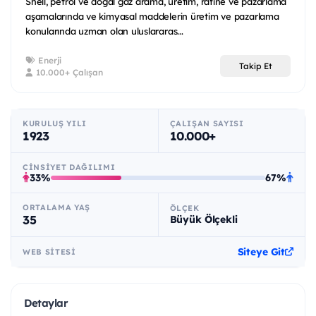
Shell, petrol ve doğal gaz arama, üretim, rafine ve pazarlama
aşamalarında ve kimyasal maddelerin üretim ve pazarlama
konularında uzman olan uluslararas...
Enerji
Takip Et
10.000+ Çalışan
KURULUŞ YILI
ÇALIŞAN SAYISI
1923
10.000+
CINSIYET DAĞILIMI
33%
67%
ORTALAMA YAŞ
ÖLÇEK
35
Büyük Ölçekli
Siteye Git
WEB SITESI
Detaylar