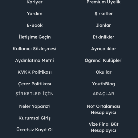
Kariyer
Premium Üyelik
Yardım
Şirketler
E-Book
İlanlar
İletişime Geçin
Etkinlikler
Kullanıcı Sözleşmesi
Ayrıcalıklar
Aydınlatma Metni
Öğrenci Kulüpleri
KVKK Politikası
Okullar
Çerez Politikası
YouthBlog
ŞIRKETLER İÇIN
ARAÇLAR
Neler Yaparız?
Not Ortalaması
Hesaplayıcı
Kurumsal Giriş
Vize Final Büt
Ücretsiz Kayıt Ol
Hesaplayıcı