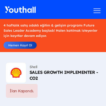
4 haftalık satış odaklı eğitim & gelişim programı Future
Sales Leader Academy başladı! Halen katılmak isteyenler
için kayıtlar devam ediyor.
Hemen Kayıt Ol
Shell
SALES GROWTH IMPLEMENTER -
CO2
İlan Kapandı.