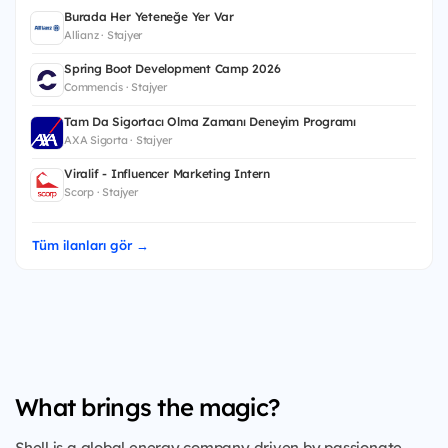
Burada Her Yeteneğe Yer Var
Allianz · Stajyer
Spring Boot Development Camp 2026
Commencis · Stajyer
Tam Da Sigortacı Olma Zamanı Deneyim Programı
AXA Sigorta · Stajyer
Viralif - Influencer Marketing Intern
Scorp · Stajyer
Tüm ilanları gör →
What brings the magic?
Shell is a global energy company driven by passionate