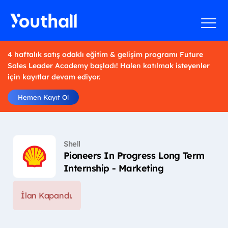
4 haftalık satış odaklı eğitim & gelişim programı Future
Sales Leader Academy başladı! Halen katılmak isteyenler
için kayıtlar devam ediyor.
Hemen Kayıt Ol
Shell
Pioneers In Progress Long Term
Internship - Marketing
İlan Kapandı.