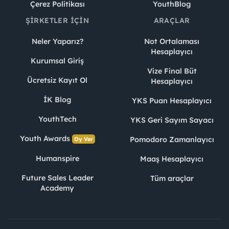
Çerez Politikası
YouthBlog
ŞIRKETLER İÇIN
ARAÇLAR
Neler Yaparız?
Not Ortalaması
Hesaplayıcı
Kurumsal Giriş
Vize Final Büt
Ücretsiz Kayıt Ol
Hesaplayıcı
İK Blog
YKS Puan Hesaplayıcı
YouthTech
YKS Geri Sayım Sayacı
Youth Awards
Pomodoro Zamanlayıcı
Oy Ver
Humanspire
Maaş Hesaplayıcı
Future Sales Leader
Tüm araçlar
Academy