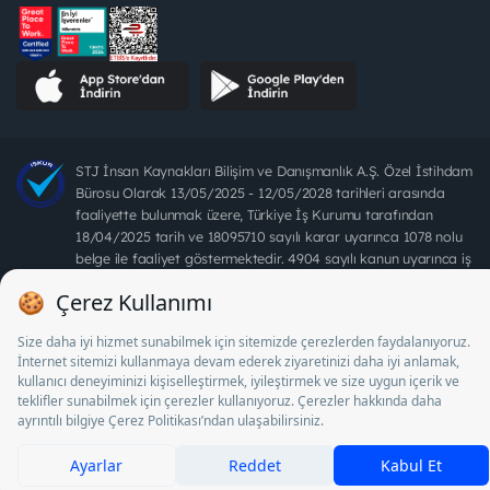
STJ İnsan Kaynakları Bilişim ve Danışmanlık A.Ş. Özel İstihdam
Bürosu Olarak 13/05/2025 - 12/05/2028 tarihleri arasında
faaliyette bulunmak üzere, Türkiye İş Kurumu tarafından
18/04/2025 tarih ve 18095710 sayılı karar uyarınca 1078 nolu
belge ile faaliyet göstermektedir. 4904 sayılı kanun uyarınca iş
arayanlardan ücret alınması yasaktır.