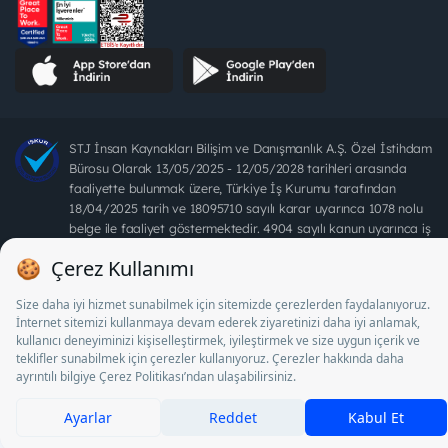
STJ İnsan Kaynakları Bilişim ve Danışmanlık A.Ş. Özel İstihdam
Bürosu Olarak 13/05/2025 - 12/05/2028 tarihleri arasında
faaliyette bulunmak üzere, Türkiye İş Kurumu tarafından
18/04/2025 tarih ve 18095710 sayılı karar uyarınca 1078 nolu
belge ile faaliyet göstermektedir. 4904 sayılı kanun uyarınca iş
arayanlardan ücret alınması yasaktır.