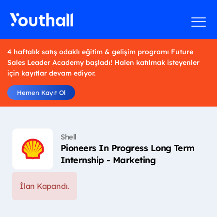
4 haftalık satış odaklı eğitim & gelişim programı Future
Sales Leader Academy başladı! Halen katılmak isteyenler
için kayıtlar devam ediyor.
Hemen Kayıt Ol
Shell
Pioneers In Progress Long Term
Internship - Marketing
İlan Kapandı.