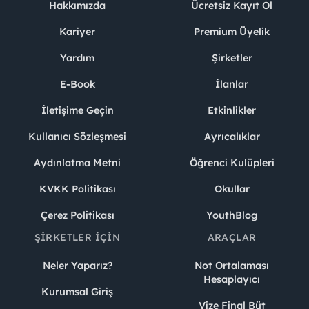
Hakkımızda
Ücretsiz Kayıt Ol
Kariyer
Premium Üyelik
Yardım
Şirketler
E-Book
İlanlar
İletişime Geçin
Etkinlikler
Kullanıcı Sözleşmesi
Ayrıcalıklar
Aydınlatma Metni
Öğrenci Kulüpleri
KVKK Politikası
Okullar
Çerez Politikası
YouthBlog
ŞIRKETLER İÇIN
ARAÇLAR
Neler Yaparız?
Not Ortalaması
Hesaplayıcı
Kurumsal Giriş
Vize Final Büt