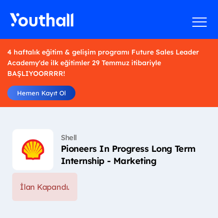
4 haftalık eğitim & gelişim programı Future Sales Leader
Academy'de ilk eğitimler 29 Temmuz itibariyle
BAŞLIYOORRRR!
Hemen Kayıt Ol
Shell
Pioneers In Progress Long Term
Internship - Marketing
İlan Kapandı.