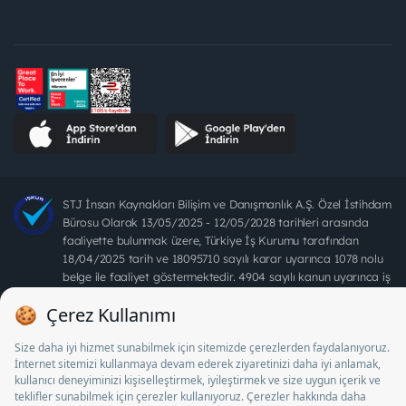
STJ İnsan Kaynakları Bilişim ve Danışmanlık A.Ş. Özel İstihdam
Bürosu Olarak 13/05/2025 - 12/05/2028 tarihleri arasında
faaliyette bulunmak üzere, Türkiye İş Kurumu tarafından
18/04/2025 tarih ve 18095710 sayılı karar uyarınca 1078 nolu
belge ile faaliyet göstermektedir. 4904 sayılı kanun uyarınca iş
arayanlardan ücret alınması yasaktır.