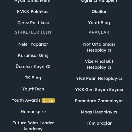
Aydınlatma Metni
Öğrenci Kulüpleri
KVKK Politikası
Okullar
Çerez Politikası
YouthBlog
ŞIRKETLER İÇIN
ARAÇLAR
Neler Yaparız?
Not Ortalaması
Hesaplayıcı
Kurumsal Giriş
Vize Final Büt
Ücretsiz Kayıt Ol
Hesaplayıcı
İK Blog
YKS Puan Hesaplayıcı
YouthTech
YKS Geri Sayım Sayacı
Youth Awards
Pomodoro Zamanlayıcı
Oy Ver
Humanspire
Maaş Hesaplayıcı
Future Sales Leader
Tüm araçlar
Academy