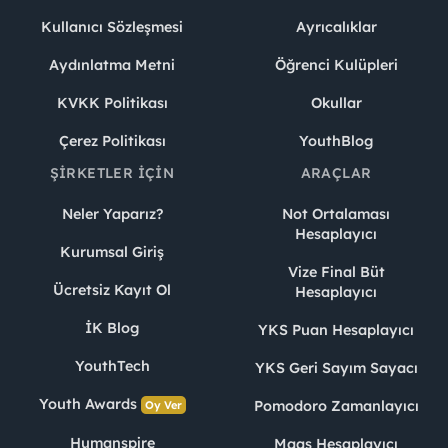
Kullanıcı Sözleşmesi
Ayrıcalıklar
Aydınlatma Metni
Öğrenci Kulüpleri
KVKK Politikası
Okullar
Çerez Politikası
YouthBlog
ŞIRKETLER İÇIN
ARAÇLAR
Neler Yaparız?
Not Ortalaması
Hesaplayıcı
Kurumsal Giriş
Vize Final Büt
Ücretsiz Kayıt Ol
Hesaplayıcı
İK Blog
YKS Puan Hesaplayıcı
YouthTech
YKS Geri Sayım Sayacı
Youth Awards
Pomodoro Zamanlayıcı
Oy Ver
Humanspire
Maaş Hesaplayıcı