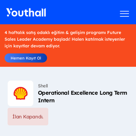
4 haftalık satış odaklı eğitim & gelişim programı Future
Sales Leader Academy başladı! Halen katılmak isteyenler
için kayıtlar devam ediyor.
Hemen Kayıt Ol
Shell
Operational Excellence Long Term
Intern
İlan Kapandı.