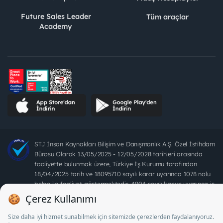
Future Sales Leader
Tüm araçlar
Academy
STJ İnsan Kaynakları Bilişim ve Danışmanlık A.Ş. Özel İstihdam
Bürosu Olarak 13/05/2025 - 12/05/2028 tarihleri arasında
faaliyette bulunmak üzere, Türkiye İş Kurumu tarafından
18/04/2025 tarih ve 18095710 sayılı karar uyarınca 1078 nolu
belge ile faaliyet göstermektedir. 4904 sayılı kanun uyarınca iş
arayanlardan ücret alınması yasaktır.