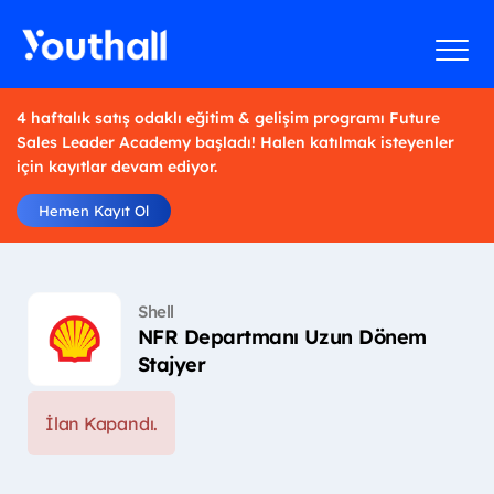
4 haftalık satış odaklı eğitim & gelişim programı Future
Sales Leader Academy başladı! Halen katılmak isteyenler
için kayıtlar devam ediyor.
Hemen Kayıt Ol
Shell
NFR Departmanı Uzun Dönem
Stajyer
İlan Kapandı.