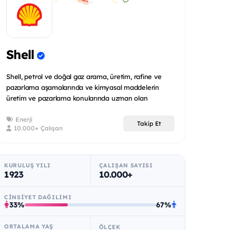
Shell
Shell, petrol ve doğal gaz arama, üretim, rafine ve
pazarlama aşamalarında ve kimyasal maddelerin
üretim ve pazarlama konularında uzman olan
uluslararas...
Enerji
Takip Et
10.000+ Çalışan
KURULUŞ YILI
ÇALIŞAN SAYISI
1923
10.000+
CINSIYET DAĞILIMI
33%
67%
ORTALAMA YAŞ
ÖLÇEK