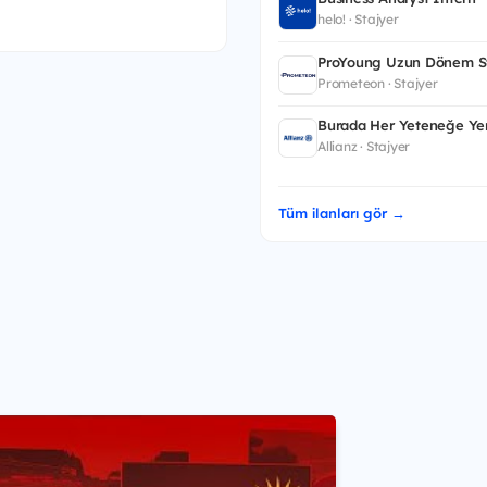
helo! · Stajyer
ProYoung Uzun Dönem St
Prometeon · Stajyer
Burada Her Yeteneğe Yer
Allianz · Stajyer
Tüm ilanları gör →