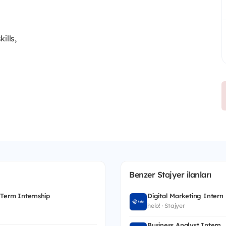
ills,
Benzer Stajyer ilanları
 Term Internship
Digital Marketing Intern
helo! · Stajyer
Business Analyst Intern