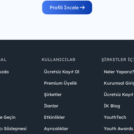
Profili İncele
SAL
KULLANICILAR
ŞIRKETLER İÇ
ızda
Ücretsiz Kayıt Ol
Neler Yaparız?
Premium Üyelik
Kurumsal Giri
Şirketler
Ücretsiz Kayıt
İlanlar
İK Blog
me Geçin
Etkinlikler
YouthTech
cı Sözleşmesi
Ayrıcalıklar
Youth Award