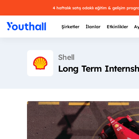
4 haftalık satış odaklı eğitim & gelişim prog
Şirketler
İlanlar
Etkinlikler
Ay
Shell
Long Term Interns
Y
29 