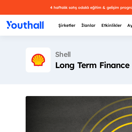
4 haftalık satış odaklı eğitim & gelişim prog
Şirketler
İlanlar
Etkinlikler
Ay
Shell
Long Term Finance 
Y
29 