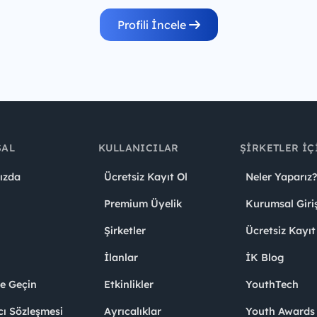
Profili İncele
SAL
KULLANICILAR
ŞIRKETLER İÇ
ızda
Ücretsiz Kayıt Ol
Neler Yaparız?
Premium Üyelik
Kurumsal Giri
Şirketler
Ücretsiz Kayıt
İlanlar
İK Blog
me Geçin
Etkinlikler
YouthTech
cı Sözleşmesi
Ayrıcalıklar
Youth Award