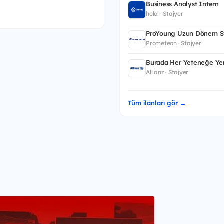
Business Analyst Intern
helo! · Stajyer
ProYoung Uzun Dönem St
Prometeon · Stajyer
Burada Her Yeteneğe Yer
Allianz · Stajyer
Tüm ilanları gör →