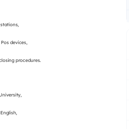
stations,
n Pos devices,
closing procedures.
niversity,
English,