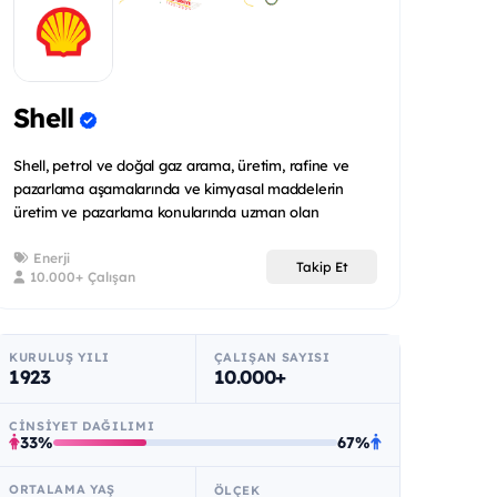
Shell
Shell, petrol ve doğal gaz arama, üretim, rafine ve
pazarlama aşamalarında ve kimyasal maddelerin
üretim ve pazarlama konularında uzman olan
uluslararas...
Enerji
Takip Et
10.000+ Çalışan
KURULUŞ YILI
ÇALIŞAN SAYISI
1923
10.000+
CINSIYET DAĞILIMI
33%
67%
ORTALAMA YAŞ
ÖLÇEK