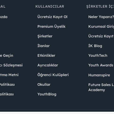
SAL
KULLANICILAR
ŞIRKETLER İÇ
ızda
Ücretsiz Kayıt Ol
Neler Yaparız?
Premium Üyelik
Kurumsal Giri
Şirketler
Ücretsiz Kayıt
İlanlar
İK Blog
me Geçin
Etkinlikler
YouthTech
cı Sözleşmesi
Ayrıcalıklar
Youth Award
atma Metni
Öğrenci Kulüpleri
Humanspire
litikası
Okullar
Future Sales 
Academy
olitikası
YouthBlog