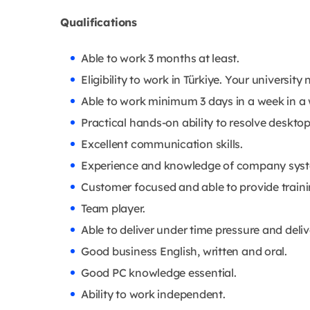
Qualifications
Able to work 3 months at least.
Eligibility to work in Türkiye. Your universit
Able to work minimum 3 days in a week in a
Practical hands-on ability to resolve deskto
Excellent communication skills.
Experience and knowledge of company systems
Customer focused and able to provide traini
Team player.
Able to deliver under time pressure and deliv
Good business English, written and oral.
Good PC knowledge essential.
Ability to work independent.