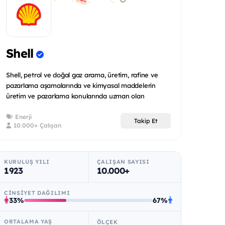
Shell
Shell, petrol ve doğal gaz arama, üretim, rafine ve
pazarlama aşamalarında ve kimyasal maddelerin
üretim ve pazarlama konularında uzman olan
uluslararas...
Enerji
Takip Et
10.000+ Çalışan
KURULUŞ YILI
ÇALIŞAN SAYISI
1923
10.000+
CINSIYET DAĞILIMI
33%
67%
ORTALAMA YAŞ
ÖLÇEK