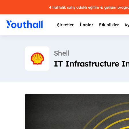
4 haftalık satış odaklı eğitim & gelişim prog
Şirketler
İlanlar
Etkinlikler
Ay
Shell
IT Infrastructure I
Y
29 