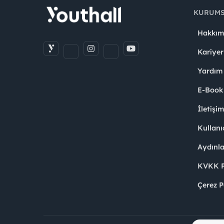
KURUM
Hakkım
Kariyer
Yardım
E-Book
İletişi
Kullanı
Aydınl
KVKK Po
Çerez P