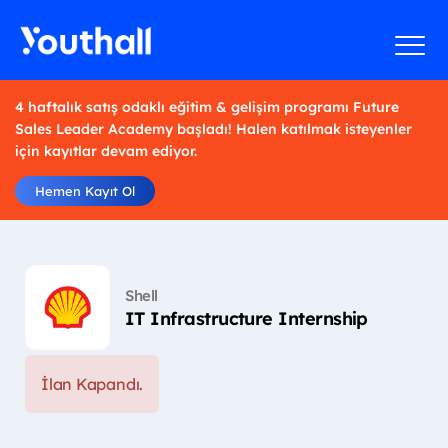
4 haftalık satış odaklı eğitim & gelişim programı Future
Sales Leader Academy başladı! Halen katılmak isteyenler
için kayıtlar devam ediyor.
Hemen Kayıt Ol
Shell
IT Infrastructure Internship
İlan Kapandı.