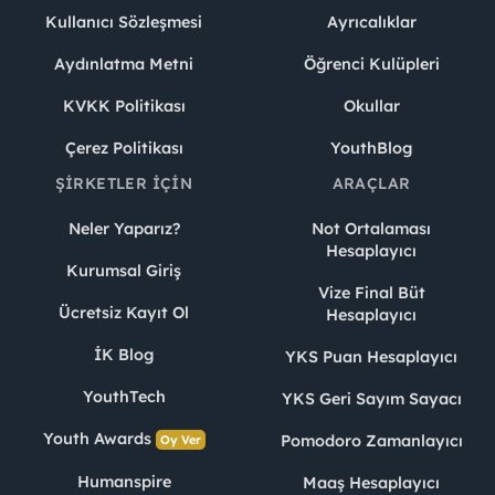
Kullanıcı Sözleşmesi
Ayrıcalıklar
Aydınlatma Metni
Öğrenci Kulüpleri
KVKK Politikası
Okullar
Çerez Politikası
YouthBlog
ŞIRKETLER İÇIN
ARAÇLAR
Neler Yaparız?
Not Ortalaması
Hesaplayıcı
Kurumsal Giriş
Vize Final Büt
Ücretsiz Kayıt Ol
Hesaplayıcı
İK Blog
YKS Puan Hesaplayıcı
YouthTech
YKS Geri Sayım Sayacı
Youth Awards
Pomodoro Zamanlayıcı
Oy Ver
Humanspire
Maaş Hesaplayıcı