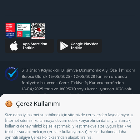
STJ İnsan Kaynakları Bilişim ve Danışmanlık A.Ş. Özel İstihdam
Bürosu Olarak 13/05/2025 - 12/05/2028 tarihleri arasında
faaliyette bulunmak üzere, Türkiye İş Kurumu tarafından
18/04/2025 tarih ve 18095710 sayılı karar uyarınca 1078 nolu
belge ile faaliyet göstermektedir. 4904 sayılı kanun uyarınca iş
arayanlardan ücret alınması yasaktır.