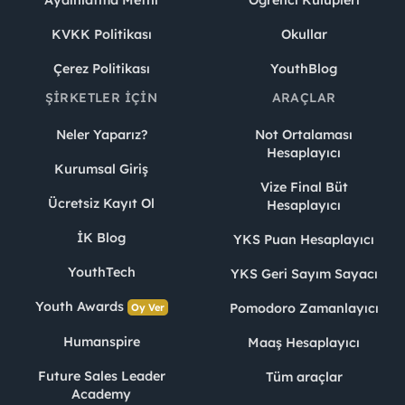
Aydınlatma Metni
Öğrenci Kulüpleri
KVKK Politikası
Okullar
Çerez Politikası
YouthBlog
ŞIRKETLER İÇIN
ARAÇLAR
Neler Yaparız?
Not Ortalaması
Hesaplayıcı
Kurumsal Giriş
Vize Final Büt
Ücretsiz Kayıt Ol
Hesaplayıcı
İK Blog
YKS Puan Hesaplayıcı
YouthTech
YKS Geri Sayım Sayacı
Youth Awards
Pomodoro Zamanlayıcı
Oy Ver
Humanspire
Maaş Hesaplayıcı
Future Sales Leader
Tüm araçlar
Academy