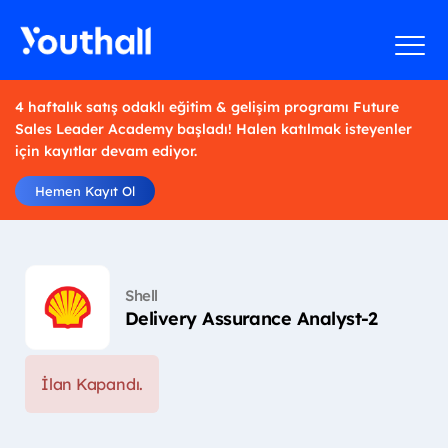
4 haftalık satış odaklı eğitim & gelişim programı Future
Sales Leader Academy başladı! Halen katılmak isteyenler
için kayıtlar devam ediyor.
Hemen Kayıt Ol
Shell
Delivery Assurance Analyst-2
İlan Kapandı.