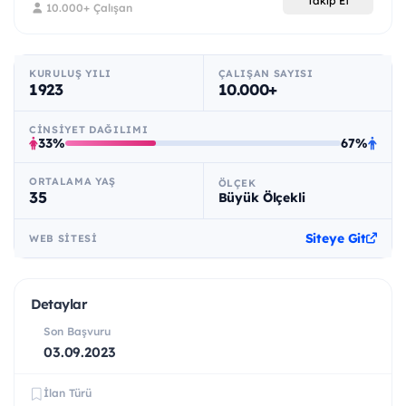
Takip Et
10.000+ Çalışan
KURULUŞ YILI
ÇALIŞAN SAYISI
1923
10.000+
CINSIYET DAĞILIMI
33%
67%
ORTALAMA YAŞ
ÖLÇEK
35
Büyük Ölçekli
Siteye Git
WEB SITESI
Detaylar
Son Başvuru
03.09.2023
İlan Türü