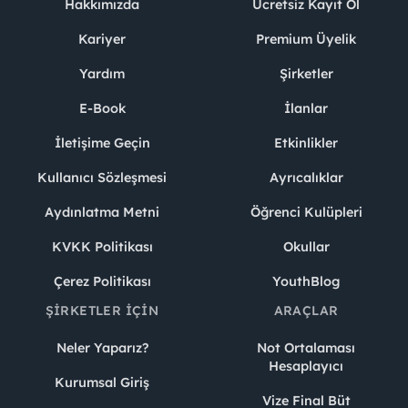
Hakkımızda
Ücretsiz Kayıt Ol
Kariyer
Premium Üyelik
Yardım
Şirketler
E-Book
İlanlar
İletişime Geçin
Etkinlikler
Kullanıcı Sözleşmesi
Ayrıcalıklar
Aydınlatma Metni
Öğrenci Kulüpleri
KVKK Politikası
Okullar
Çerez Politikası
YouthBlog
ŞIRKETLER İÇIN
ARAÇLAR
Neler Yaparız?
Not Ortalaması
Hesaplayıcı
Kurumsal Giriş
Vize Final Büt