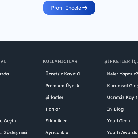
Profili İncele
SAL
KULLANICILAR
ŞIRKETLER İÇ
ızda
Ücretsiz Kayıt Ol
Neler Yaparız?
Premium Üyelik
Kurumsal Giri
Şirketler
Ücretsiz Kayıt
İlanlar
İK Blog
me Geçin
Etkinlikler
YouthTech
cı Sözleşmesi
Ayrıcalıklar
Youth Award