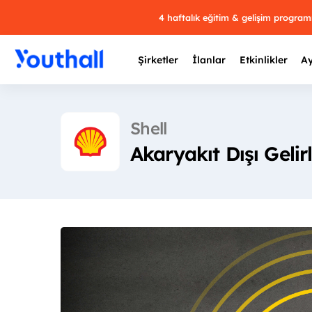
4 haftalık eğitim & gelişim progra
Şirketler
İlanlar
Etkinlikler
Ay
Shell
Akaryakıt Dışı Geli
Y
29 