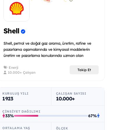
Shell
Shell, petrol ve doğal gaz arama, üretim, rafine ve
pazarlama aşamalarında ve kimyasal maddelerin
üretim ve pazarlama konularında uzman olan
uluslararas...
Enerji
Takip Et
10.000+ Çalışan
KURULUŞ YILI
ÇALIŞAN SAYISI
1923
10.000+
CINSIYET DAĞILIMI
33%
67%
ORTALAMA YAŞ
ÖLÇEK