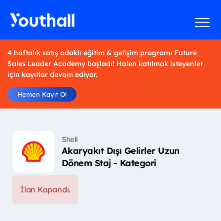
4 haftalık satış odaklı eğitim & gelişim programı Future
Sales Leader Academy başladı! Halen katılmak isteyenler
için kayıtlar devam ediyor.
Hemen Kayıt Ol
Shell
Akaryakıt Dışı Gelirler Uzun
Dönem Staj - Kategori
İlan Kapandı.