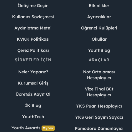
İletişime Geçin
Etkinlikler
Kullanıcı Sözleşmesi
Ayrıcalıklar
Aydınlatma Metni
Öğrenci Kulüpleri
KVKK Politikası
Okullar
Çerez Politikası
YouthBlog
ŞIRKETLER İÇIN
ARAÇLAR
Neler Yaparız?
Not Ortalaması
Hesaplayıcı
Kurumsal Giriş
Vize Final Büt
Ücretsiz Kayıt Ol
Hesaplayıcı
İK Blog
YKS Puan Hesaplayıcı
YouthTech
YKS Geri Sayım Sayacı
Youth Awards
Pomodoro Zamanlayıcı
Oy Ver