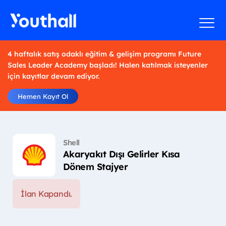
4 haftalık satış odaklı eğitim & gelişim programı Future
Sales Leader Academy başladı! Halen katılmak isteyenler
için kayıtlar devam ediyor.
Hemen Kayıt Ol
Shell
Akaryakıt Dışı Gelirler Kısa
Dönem Stajyer
İlan Kapandı.