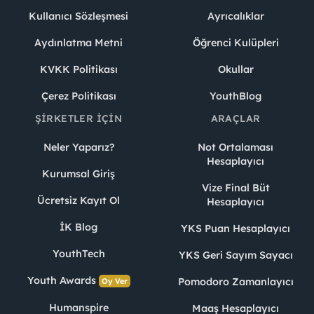
Kullanıcı Sözleşmesi
Ayrıcalıklar
Aydınlatma Metni
Öğrenci Kulüpleri
KVKK Politikası
Okullar
Çerez Politikası
YouthBlog
ŞIRKETLER İÇIN
ARAÇLAR
Neler Yaparız?
Not Ortalaması
Hesaplayıcı
Kurumsal Giriş
Vize Final Büt
Ücretsiz Kayıt Ol
Hesaplayıcı
İK Blog
YKS Puan Hesaplayıcı
YouthTech
YKS Geri Sayım Sayacı
Youth Awards
Pomodoro Zamanlayıcı
Oy Ver
Humanspire
Maaş Hesaplayıcı