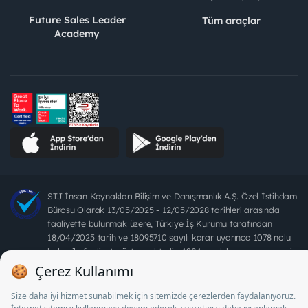
Future Sales Leader
Tüm araçlar
Academy
STJ İnsan Kaynakları Bilişim ve Danışmanlık A.Ş. Özel İstihdam
Bürosu Olarak 13/05/2025 - 12/05/2028 tarihleri arasında
faaliyette bulunmak üzere, Türkiye İş Kurumu tarafından
18/04/2025 tarih ve 18095710 sayılı karar uyarınca 1078 nolu
belge ile faaliyet göstermektedir. 4904 sayılı kanun uyarınca iş
arayanlardan ücret alınması yasaktır.