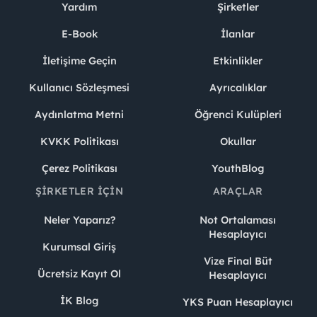
Yardım
Şirketler
E-Book
İlanlar
İletişime Geçin
Etkinlikler
Kullanıcı Sözleşmesi
Ayrıcalıklar
Aydınlatma Metni
Öğrenci Kulüpleri
KVKK Politikası
Okullar
Çerez Politikası
YouthBlog
ŞIRKETLER İÇIN
ARAÇLAR
Neler Yaparız?
Not Ortalaması
Hesaplayıcı
Kurumsal Giriş
Vize Final Büt
Ücretsiz Kayıt Ol
Hesaplayıcı
İK Blog
YKS Puan Hesaplayıcı