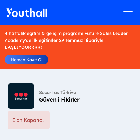
4 haftalık eğitim & gelişim programı Future Sales Leader
Academy'de ilk eğitimler 29 Temmuz itibariyle
BAŞLIYOORRRR!
Hemen Kayıt Ol
Securitas Türkiye
Güvenli Fikirler
İlan Kapandı.