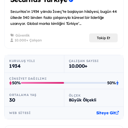
Securitas’ın 1934 yılında İsveç’te başlayan hikâyesi, bugün 44
ülkede 340 binden fazla çalışanıyla küresel bir liderliğe
uzanıyor. Global marka kimliğini Türkiye’...
Güvenlik
Takip Et
10.000+ Çalışan
KURULUŞ YILI
ÇALIŞAN SAYISI
1934
10.000+
CINSIYET DAĞILIMI
50%
50%
ORTALAMA YAŞ
ÖLÇEK
30
Büyük Ölçekli
Siteye Git
WEB SITESI