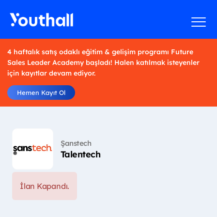
4 haftalık satış odaklı eğitim & gelişim programı Future
Sales Leader Academy başladı! Halen katılmak isteyenler
için kayıtlar devam ediyor.
Hemen Kayıt Ol
Şanstech
Talentech
İlan Kapandı.