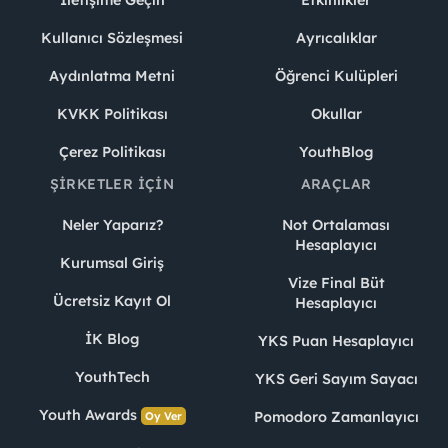
İletişime Geçin
Etkinlikler
Kullanıcı Sözleşmesi
Ayrıcalıklar
Aydınlatma Metni
Öğrenci Kulüpleri
KVKK Politikası
Okullar
Çerez Politikası
YouthBlog
ŞIRKETLER İÇIN
ARAÇLAR
Neler Yaparız?
Not Ortalaması
Hesaplayıcı
Kurumsal Giriş
Vize Final Büt
Ücretsiz Kayıt Ol
Hesaplayıcı
İK Blog
YKS Puan Hesaplayıcı
YouthTech
YKS Geri Sayım Sayacı
Youth Awards
Pomodoro Zamanlayıcı
Oy Ver