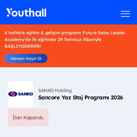
4 haftalık eğitim & gelişim programı Future Sales Leader
Academy'de ilk eğitimler 29 Temmuz itibariyle
BAŞLIYOORRRR!
Hemen Kayıt Ol
SANKO Holding
Sancore Yaz Staj Programı 2026
İlan Kapandı.