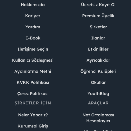
Hakkımızda
Ücretsiz Kayıt Ol
Kariyer
Premium Üyelik
Yardım
Şirketler
E-Book
İlanlar
İletişime Geçin
Etkinlikler
Kullanıcı Sözleşmesi
Ayrıcalıklar
Aydınlatma Metni
Öğrenci Kulüpleri
KVKK Politikası
Okullar
Çerez Politikası
YouthBlog
ŞIRKETLER İÇIN
ARAÇLAR
Neler Yaparız?
Not Ortalaması
Hesaplayıcı
Kurumsal Giriş