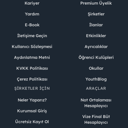
Kariyer
Premium Üyelik
Yardım
Şirketler
E-Book
İlanlar
İletişime Geçin
Etkinlikler
Kullanıcı Sözleşmesi
Ayrıcalıklar
Aydınlatma Metni
Öğrenci Kulüpleri
KVKK Politikası
Okullar
Çerez Politikası
YouthBlog
ŞIRKETLER İÇIN
ARAÇLAR
Neler Yaparız?
Not Ortalaması
Hesaplayıcı
Kurumsal Giriş
Vize Final Büt
Ücretsiz Kayıt Ol
Hesaplayıcı