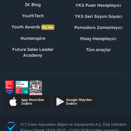
İK Blog
YKS Puan Hesaplayıcı
YouthTech
YKS Geri Sayım Sayacı
Youth Awards
Pomodoro Zamanlayıcı
Oy Ver
Humanspire
Maaş Hesaplayıcı
Future Sales Leader
Tüm araçlar
Academy
STJ İnsan Kaynakları Bilişim ve Danışmanlık A.Ş. Özel İstihdam
Bürosu Olarak 13/05/2025 - 12/05/2028 tarihleri arasında