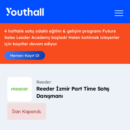
4 haftalık satış odaklı eğitim & gelişim programı Future
Sales Leader Academy başladı! Halen katılmak isteyenler
için kayıtlar devam ediyor.
Hemen Kayıt Ol
Reeder
Reeder İzmir Part Time Satış
Danışmanı
İlan Kapandı.