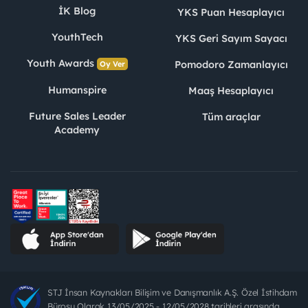
İK Blog
YKS Puan Hesaplayıcı
YouthTech
YKS Geri Sayım Sayacı
Youth Awards
Pomodoro Zamanlayıcı
Oy Ver
Humanspire
Maaş Hesaplayıcı
Future Sales Leader
Tüm araçlar
Academy
STJ İnsan Kaynakları Bilişim ve Danışmanlık A.Ş. Özel İstihdam
Bürosu Olarak 13/05/2025 - 12/05/2028 tarihleri arasında