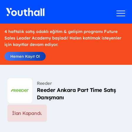
4 haftalık satış odaklı eğitim & gelişim programı Future
Sales Leader Academy başladı! Halen katılmak isteyenler
için kayıtlar devam ediyor.
Hemen Kayıt Ol
Reeder
Reeder Ankara Part Time Satış
Danışmanı
İlan Kapandı.