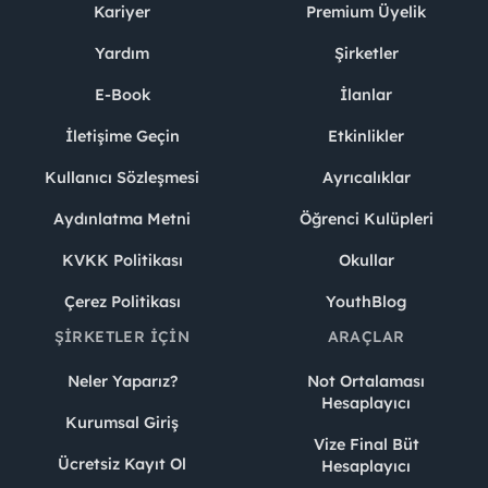
Kariyer
Premium Üyelik
Yardım
Şirketler
E-Book
İlanlar
İletişime Geçin
Etkinlikler
Kullanıcı Sözleşmesi
Ayrıcalıklar
Aydınlatma Metni
Öğrenci Kulüpleri
KVKK Politikası
Okullar
Çerez Politikası
YouthBlog
ŞIRKETLER İÇIN
ARAÇLAR
Neler Yaparız?
Not Ortalaması
Hesaplayıcı
Kurumsal Giriş
Vize Final Büt
Ücretsiz Kayıt Ol
Hesaplayıcı