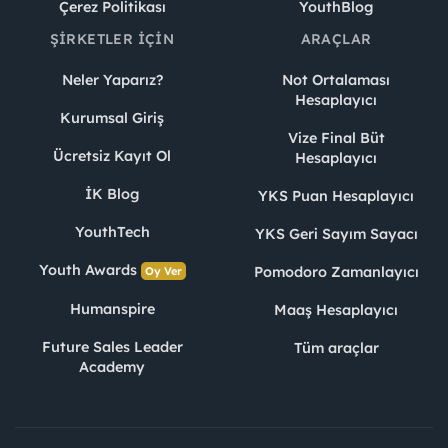
Çerez Politikası
YouthBlog
ŞIRKETLER İÇIN
ARAÇLAR
Neler Yaparız?
Not Ortalaması
Hesaplayıcı
Kurumsal Giriş
Vize Final Büt
Ücretsiz Kayıt Ol
Hesaplayıcı
İK Blog
YKS Puan Hesaplayıcı
YouthTech
YKS Geri Sayım Sayacı
Youth Awards
Pomodoro Zamanlayıcı
Oy Ver
Humanspire
Maaş Hesaplayıcı
Future Sales Leader
Tüm araçlar
Academy