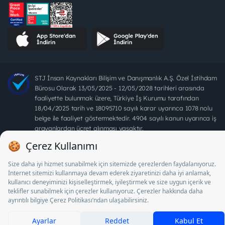
STJ İnsan Kaynakları Bilişim ve Danışmanlık A.Ş. Özel İstihdam
Bürosu Olarak 13/05/2025 - 12/05/2028 tarihleri arasında
faaliyette bulunmak üzere, Türkiye İş Kurumu tarafından
18/04/2025 tarih ve 18095710 sayılı karar uyarınca 1078 nolu
belge ile faaliyet göstermektedir. 4904 sayılı kanun uyarınca iş
arayanlardan ücret alınması yasaktır.