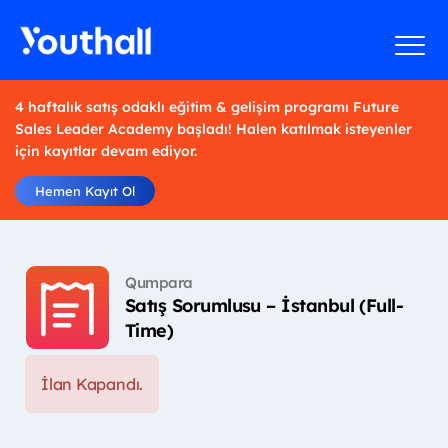
4 haftalık satış odaklı eğitim & gelişim programı Future
Sales Leader Academy başladı! Halen katılmak isteyenler
için kayıtlar devam ediyor.
Hemen Kayıt Ol
Qumpara
Satış Sorumlusu – İstanbul (Full-
Time)
İlan Kapandı.