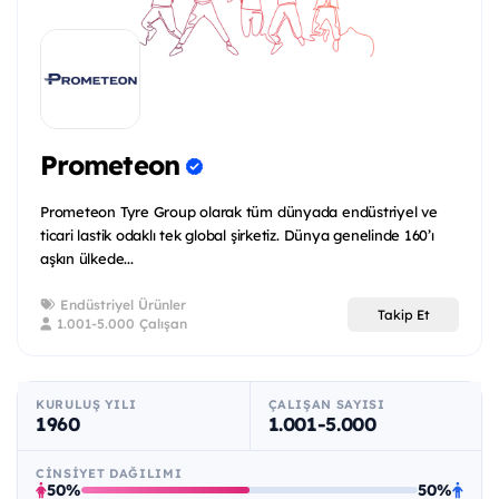
Prometeon
Prometeon Tyre Group olarak tüm dünyada endüstriyel ve
ticari lastik odaklı tek global şirketiz. Dünya genelinde 160’ı
aşkın ülkede...
Endüstriyel Ürünler
Takip Et
1.001-5.000 Çalışan
KURULUŞ YILI
ÇALIŞAN SAYISI
1960
1.001-5.000
CINSIYET DAĞILIMI
50%
50%