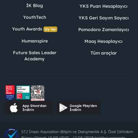
İK Blog
YKS Puan Hesaplayıcı
YouthTech
YKS Geri Sayım Sayacı
Youth Awards
Pomodoro Zamanlayıcı
Oy Ver
Humanspire
Maaş Hesaplayıcı
Future Sales Leader
Tüm araçlar
Academy
STJ İnsan Kaynakları Bilişim ve Danışmanlık A.Ş. Özel İstihdam
Bürosu Olarak 13/05/2025 - 12/05/2028 tarihleri arasında