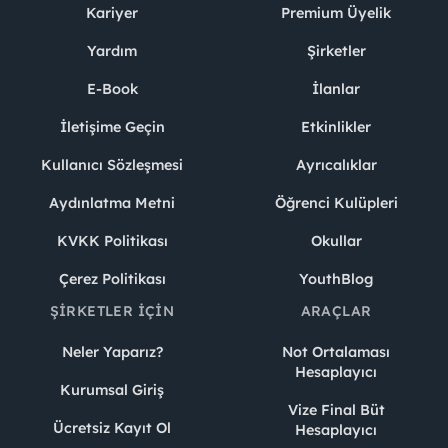
Kariyer
Premium Üyelik
Yardım
Şirketler
E-Book
İlanlar
İletişime Geçin
Etkinlikler
Kullanıcı Sözleşmesi
Ayrıcalıklar
Aydınlatma Metni
Öğrenci Kulüpleri
KVKK Politikası
Okullar
Çerez Politikası
YouthBlog
ŞIRKETLER İÇIN
ARAÇLAR
Neler Yaparız?
Not Ortalaması
Hesaplayıcı
Kurumsal Giriş
Vize Final Büt
Ücretsiz Kayıt Ol
Hesaplayıcı