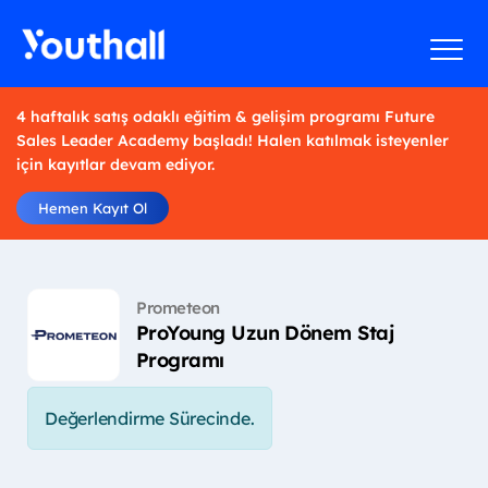
4 haftalık satış odaklı eğitim & gelişim programı Future
Sales Leader Academy başladı! Halen katılmak isteyenler
için kayıtlar devam ediyor.
Hemen Kayıt Ol
Prometeon
ProYoung Uzun Dönem Staj
Programı
Değerlendirme Sürecinde.