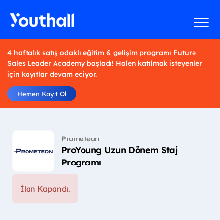
4 haftalık satış odaklı eğitim & gelişim programı Future
Sales Leader Academy başladı! Halen katılmak isteyenler
için kayıtlar devam ediyor.
Hemen Kayıt Ol
Prometeon
ProYoung Uzun Dönem Staj
Programı
İlan Kapandı.