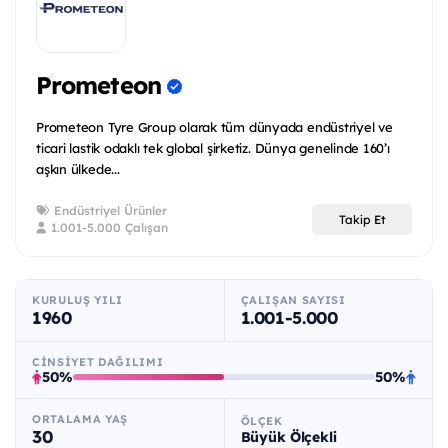
Prometeon
Prometeon Tyre Group olarak tüm dünyada endüstriyel ve
ticari lastik odaklı tek global şirketiz. Dünya genelinde 160’ı
aşkın ülkede...
Endüstriyel Ürünler
Takip Et
1.001-5.000 Çalışan
KURULUŞ YILI
ÇALIŞAN SAYISI
1960
1.001-5.000
CINSIYET DAĞILIMI
50%
50%
ORTALAMA YAŞ
ÖLÇEK
30
Büyük Ölçekli