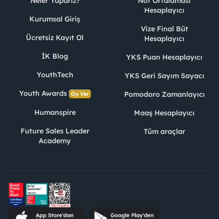
Neler Yaparız?
Not Ortalaması
Hesaplayıcı
Kurumsal Giriş
Vize Final Büt
Ücretsiz Kayıt Ol
Hesaplayıcı
İK Blog
YKS Puan Hesaplayıcı
YouthTech
YKS Geri Sayım Sayacı
Youth Awards
Pomodoro Zamanlayıcı
Oy Ver
Humanspire
Maaş Hesaplayıcı
Future Sales Leader
Tüm araçlar
Academy