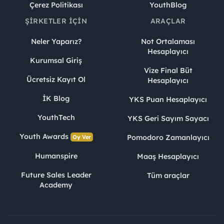
Çerez Politikası
YouthBlog
ŞIRKETLER İÇIN
ARAÇLAR
Neler Yaparız?
Not Ortalaması
Hesaplayıcı
Kurumsal Giriş
Vize Final Büt
Ücretsiz Kayıt Ol
Hesaplayıcı
İK Blog
YKS Puan Hesaplayıcı
YouthTech
YKS Geri Sayım Sayacı
Youth Awards
Pomodoro Zamanlayıcı
Oy Ver
Humanspire
Maaş Hesaplayıcı
Future Sales Leader
Tüm araçlar
Academy