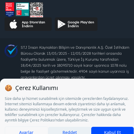
STJ İnsan Kaynakları Bilişim ve Danışmanlık A.Ş. Özel İstihdam
Bürosu Olarak 13/05/2025 - 12/05/2028 tarihleri arasında
faaliyette bulunmak üzere, Türkiye İş Kurumu tarafından
18/04/2025 tarih ve 18095710 sayılı karar uyarınca 1078 nolu
belge ile faaliyet göstermektedir. 4904 sayılı kanun uyarınca iş
arayanlardan ücret alınması yasaktır.