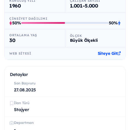
KURULUŞ YILI
ÇALIŞAN SAYISI
1960
1.001-5.000
CINSIYET DAĞILIMI
50%
50%
ORTALAMA YAŞ
ÖLÇEK
30
Büyük Ölçekli
Siteye Git
WEB SITESI
Detaylar
Son Başvuru
27.08.2025
İlan Türü
Stajyer
Departman
-