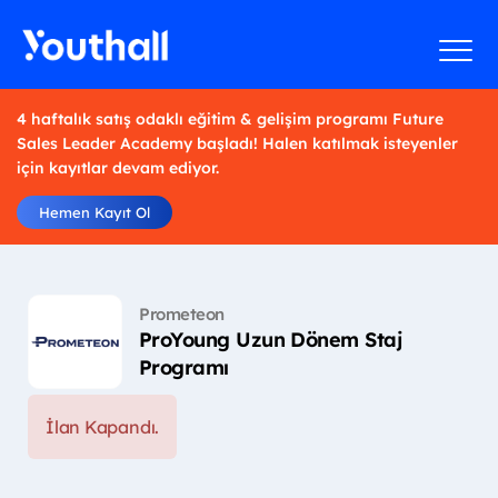
4 haftalık satış odaklı eğitim & gelişim programı Future
Sales Leader Academy başladı! Halen katılmak isteyenler
için kayıtlar devam ediyor.
Hemen Kayıt Ol
Prometeon
ProYoung Uzun Dönem Staj
Programı
İlan Kapandı.