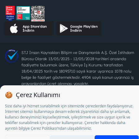
STJ İnsan Kaynakları Bilişim ve Danışmanlık A.Ş. Özel İstihdam
Bürosu Olarak 13/05/2025 - 12/05/2028 tarihleri arasında
faaliyette bulunmak üzere, Türkiye İş Kurumu tarafından
18/04/2025 tarih ve 18095710 sayılı karar uyarınca 1078 nolu
belge ile faaliyet göstermektedir. 4904 sayılı kanun uyarınca iş
arayanlardan ücret alınması yasaktır.