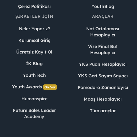
Çerez Politikası
YouthBlog
ŞIRKETLER İÇIN
ARAÇLAR
Neler Yaparız?
Not Ortalaması
Hesaplayıcı
Kurumsal Giriş
Vize Final Büt
Ücretsiz Kayıt Ol
Hesaplayıcı
İK Blog
YKS Puan Hesaplayıcı
YouthTech
YKS Geri Sayım Sayacı
Youth Awards
Pomodoro Zamanlayıcı
Oy Ver
Humanspire
Maaş Hesaplayıcı
Future Sales Leader
Tüm araçlar
Academy