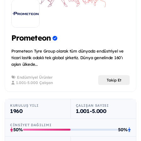
Prometeon
Prometeon Tyre Group olarak tüm dünyada endüstriyel ve
ticari lastik odaklı tek global şirketiz. Dünya genelinde 160’ı
aşkın ülkede...
Endüstriyel Ürünler
Takip Et
1.001-5.000 Çalışan
KURULUŞ YILI
ÇALIŞAN SAYISI
1960
1.001-5.000
CINSIYET DAĞILIMI
50%
50%