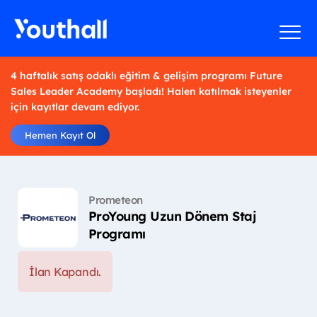
4 haftalık satış odaklı eğitim & gelişim programı Future
Sales Leader Academy başladı! Halen katılmak isteyenler
için kayıtlar devam ediyor.
Hemen Kayıt Ol
Prometeon
ProYoung Uzun Dönem Staj
Programı
İlan Kapandı.