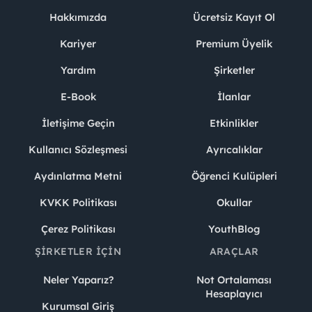
Hakkımızda
Ücretsiz Kayıt Ol
Kariyer
Premium Üyelik
Yardım
Şirketler
E-Book
İlanlar
İletişime Geçin
Etkinlikler
Kullanıcı Sözleşmesi
Ayrıcalıklar
Aydınlatma Metni
Öğrenci Kulüpleri
KVKK Politikası
Okullar
Çerez Politikası
YouthBlog
ŞIRKETLER İÇIN
ARAÇLAR
Neler Yaparız?
Not Ortalaması
Hesaplayıcı
Kurumsal Giriş