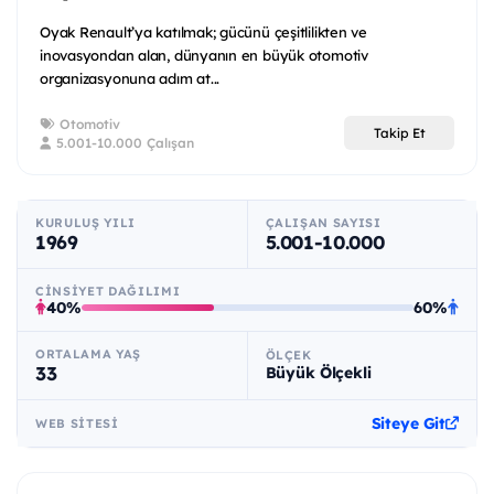
Oyak Renault’ya katılmak; gücünü çeşitlilikten ve
inovasyondan alan, dünyanın en büyük otomotiv
organizasyonuna adım at...
Otomotiv
Takip Et
5.001-10.000 Çalışan
KURULUŞ YILI
ÇALIŞAN SAYISI
1969
5.001-10.000
CINSIYET DAĞILIMI
40%
60%
ORTALAMA YAŞ
ÖLÇEK
33
Büyük Ölçekli
Siteye Git
WEB SITESI