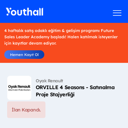
4 haftalık satış odaklı eğitim & gelişim programı Future
Sales Leader Academy başladı! Halen katılmak isteyenler
için kayıtlar devam ediyor.
Hemen Kayıt Ol
Oyak Renault
ORVILLE 4 Seasons - Satınalma
Proje Stajyerliği
İlan Kapandı.