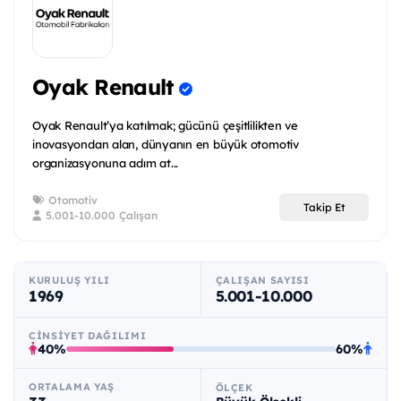
Oyak Renault
Oyak Renault’ya katılmak; gücünü çeşitlilikten ve
inovasyondan alan, dünyanın en büyük otomotiv
organizasyonuna adım at...
Otomotiv
Takip Et
5.001-10.000 Çalışan
KURULUŞ YILI
ÇALIŞAN SAYISI
1969
5.001-10.000
CINSIYET DAĞILIMI
40%
60%
ORTALAMA YAŞ
ÖLÇEK