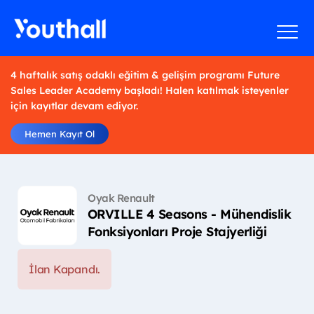
4 haftalık satış odaklı eğitim & gelişim programı Future
Sales Leader Academy başladı! Halen katılmak isteyenler
için kayıtlar devam ediyor.
Hemen Kayıt Ol
Oyak Renault
ORVILLE 4 Seasons - Mühendislik
Fonksiyonları Proje Stajyerliği
İlan Kapandı.