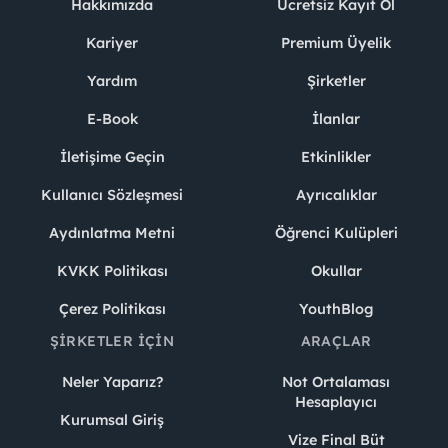
Hakkımızda
Ücretsiz Kayıt Ol
Kariyer
Premium Üyelik
Yardım
Şirketler
E-Book
İlanlar
İletişime Geçin
Etkinlikler
Kullanıcı Sözleşmesi
Ayrıcalıklar
Aydınlatma Metni
Öğrenci Kulüpleri
KVKK Politikası
Okullar
Çerez Politikası
YouthBlog
ŞIRKETLER İÇIN
ARAÇLAR
Neler Yaparız?
Not Ortalaması
Hesaplayıcı
Kurumsal Giriş
Vize Final Büt