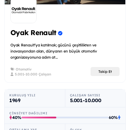
Oyak Renault
Oyak Renault’ya katılmak; gücünü çeşitlilikten ve
inovasyondan alan, dünyanın en büyük otomotiv
organizasyonuna adım at...
Otomotiv
Takip Et
5.001-10.000 Çalışan
KURULUŞ YILI
ÇALIŞAN SAYISI
1969
5.001-10.000
CINSIYET DAĞILIMI
40%
60%
ORTALAMA YAŞ