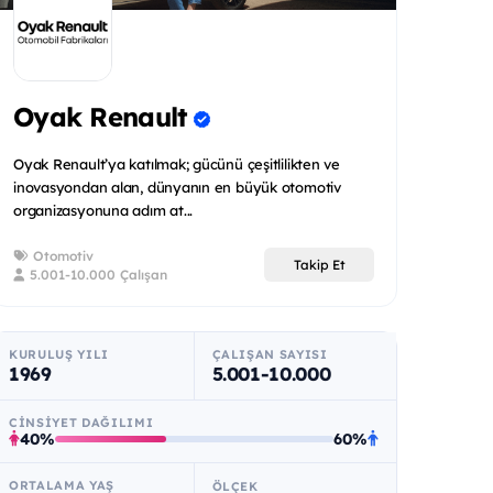
Oyak Renault
Oyak Renault’ya katılmak; gücünü çeşitlilikten ve
inovasyondan alan, dünyanın en büyük otomotiv
organizasyonuna adım at...
Otomotiv
Takip Et
5.001-10.000 Çalışan
KURULUŞ YILI
ÇALIŞAN SAYISI
1969
5.001-10.000
CINSIYET DAĞILIMI
40%
60%
ORTALAMA YAŞ
ÖLÇEK