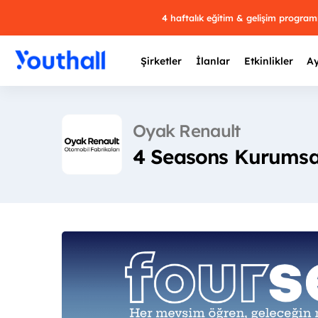
4 haftalık eğitim & gelişim progra
Şirketler
İlanlar
Etkinlikler
Ay
Oyak Renault
4 Seasons Kurumsal 
Y
29 