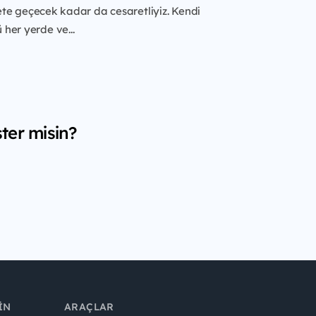
te geçecek kadar da cesaretliyiz. Kendi
her yerde ve...
ter misin?
IN
ARAÇLAR