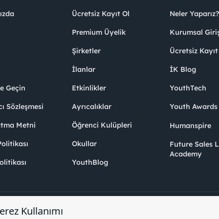
ızda
Ücretsiz Kayıt Ol
Neler Yaparız?
Premium Üyelik
Kurumsal Giri
Şirketler
Ücretsiz Kayıt
İlanlar
İK Blog
me Geçin
Etkinlikler
YouthTech
cı Sözleşmesi
Ayrıcalıklar
Youth Award
atma Metni
Öğrenci Kulüpleri
Humanspire
litikası
Okullar
Future Sales 
Academy
olitikası
YouthBlog