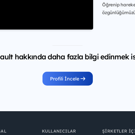
Öğrenip hareke
özgünlüğümüzü 
ult hakkında daha fazla bilgi edinmek is
Profili İncele
SAL
KULLANICILAR
ŞIRKETLER İÇ