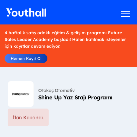
4 haftalık satış odaklı eğitim & gelişim programı Future
Sales Leader Academy başladı! Halen katılmak isteyenler
için kayıtlar devam ediyor.
Hemen Kayıt Ol
Otokoç Otomotiv
Shine Up Yaz Stajı Programı
İlan Kapandı.