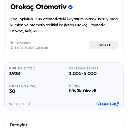
Otokoç Otomotiv
Koç Topluluğu’nun otomotivdeki ilk yatırımı olarak 1928 yılında
kurulan ve otomotiv tarihini başlatan Otokoç Otomotiv;
Otokoç, Avis, Av...
Otomotiv
Takip Et
1.001-5.000 Çalışan
KURULUŞ YILI
ÇALIŞAN SAYISI
1928
1.001-5.000
ORTALAMA YAŞ
ÖLÇEK
30
Büyük Ölçekli
Siteye Git
WEB SITESI
Detaylar