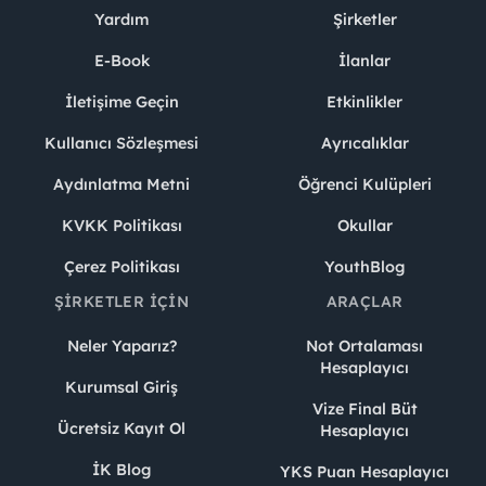
Yardım
Şirketler
E-Book
İlanlar
İletişime Geçin
Etkinlikler
Kullanıcı Sözleşmesi
Ayrıcalıklar
Aydınlatma Metni
Öğrenci Kulüpleri
KVKK Politikası
Okullar
Çerez Politikası
YouthBlog
ŞIRKETLER İÇIN
ARAÇLAR
Neler Yaparız?
Not Ortalaması
Hesaplayıcı
Kurumsal Giriş
Vize Final Büt
Ücretsiz Kayıt Ol
Hesaplayıcı
İK Blog
YKS Puan Hesaplayıcı