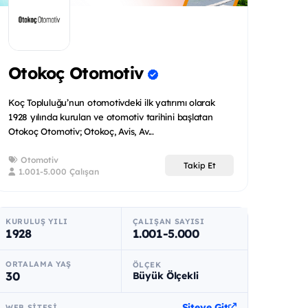
Otokoç Otomotiv
Koç Topluluğu’nun otomotivdeki ilk yatırımı olarak
1928 yılında kurulan ve otomotiv tarihini başlatan
Otokoç Otomotiv; Otokoç, Avis, Av...
Otomotiv
Takip Et
1.001-5.000 Çalışan
KURULUŞ YILI
ÇALIŞAN SAYISI
1928
1.001-5.000
ORTALAMA YAŞ
ÖLÇEK
30
Büyük Ölçekli
Siteye Git
WEB SITESI