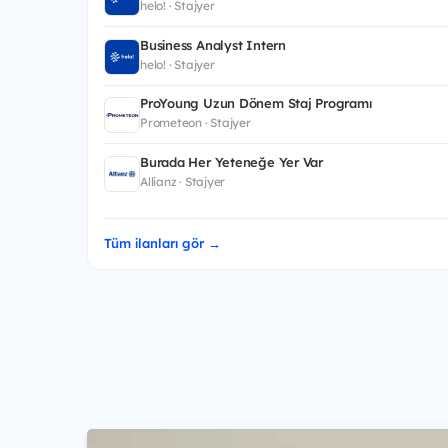
helo! · Stajyer
Business Analyst Intern
helo! · Stajyer
ProYoung Uzun Dönem Staj Programı
Prometeon · Stajyer
Burada Her Yeteneğe Yer Var
Allianz · Stajyer
Tüm ilanları gör →