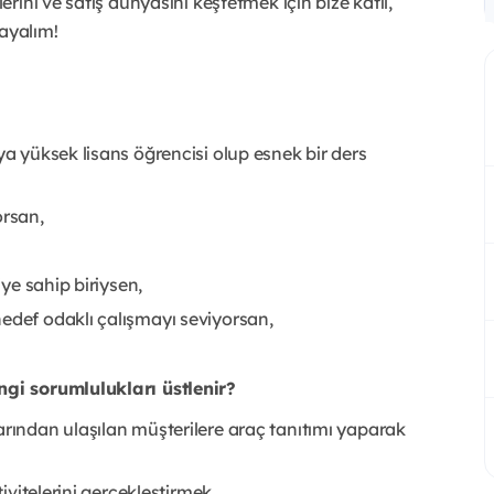
ini ve satış dünyasını keşfetmek için bize katıl,
layalım!
ya yüksek lisans öğrencisi olup esnek bir ders
orsan,
iye sahip biriysen,
edef odaklı çalışmayı seviyorsan,
gi sorumlulukları üstlenir?
arından ulaşılan müşterilere araç tanıtımı yaparak
tivitelerini gerçekleştirmek,