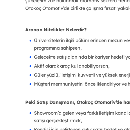
şubelerimizde bulunarak otomotiv sektörü trendler
Otokoç Otomotiv’de birlikte çalışma fırsatı yaka
Aranan Nitelikler Nelerdir?
Üniversitelerin ilgili bölümlerinden mezun ve
programına sahipsen,
Gelecekte satış alanında bir kariyer hedefliy
Aktif olarak araç kullanabiliyorsan,
Güler yüzlü, iletişimi kuvvetli ve yüksek enerj
Müşteri memnuniyetini önceliklendiriyor ve h
Peki Satış Danışmanı, Otokoç Otomotiv’de han
Showroom’a gelen veya farklı iletişim kanall
satışı gerçekleştirmek,
Kendisi için belirlenen aylık satış hedef ve ak