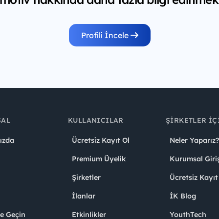
Profili İncele
SAL
KULLANICILAR
ŞIRKETLER İÇ
ızda
Ücretsiz Kayıt Ol
Neler Yaparız?
Premium Üyelik
Kurumsal Giri
Şirketler
Ücretsiz Kayıt
İlanlar
İK Blog
me Geçin
Etkinlikler
YouthTech