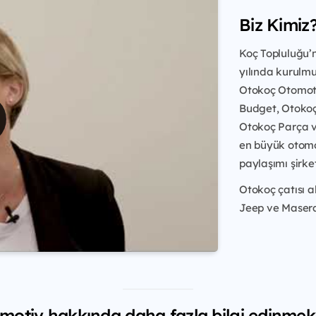
Biz Kimiz
Koç Topluluğu’n
yılında kurulmu
Otokoç Otomotiv
Budget, Otokoç 
Otokoç Parça v
en büyük otomo
paylaşımı şirket
Otokoç çatısı a
Jeep ve Maserat
otiv hakkında daha fazla bilgi edinmek 