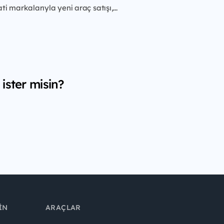
i markalarıyla yeni araç satışı,...
ister misin?
IN
ARAÇLAR