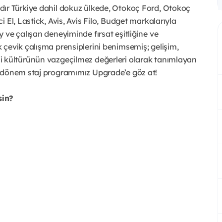
dır Türkiye dahil dokuz ülkede, Otokoç Ford, Otokoç
 El, Lastick, Avis, Avis Filo, Budget markalarıyla
 ve çalışan deneyiminde fırsat eşitliğine ve
çevik çalışma prensiplerini benimsemiş; gelişim,
rlerini kültürünün vazgeçilmez değerleri olarak tanımlayan
n dönem staj programımız Upgrade’e göz at!
sin?