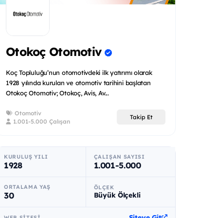
Otokoç Otomotiv
Koç Topluluğu’nun otomotivdeki ilk yatırımı olarak
1928 yılında kurulan ve otomotiv tarihini başlatan
Otokoç Otomotiv; Otokoç, Avis, Av...
Otomotiv
Takip Et
1.001-5.000 Çalışan
KURULUŞ YILI
ÇALIŞAN SAYISI
1928
1.001-5.000
ORTALAMA YAŞ
ÖLÇEK
30
Büyük Ölçekli
Siteye Git
WEB SITESI