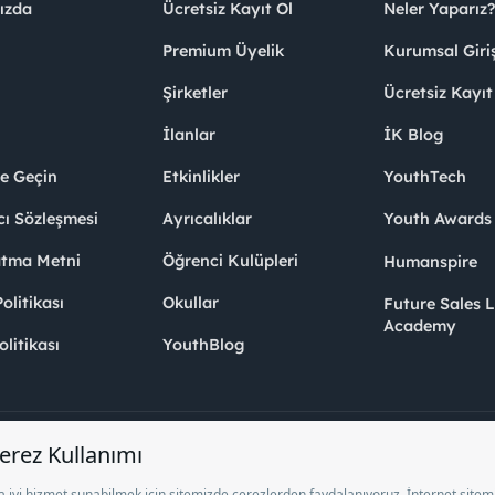
ızda
Ücretsiz Kayıt Ol
Neler Yaparız?
Premium Üyelik
Kurumsal Giri
Şirketler
Ücretsiz Kayıt
İlanlar
İK Blog
me Geçin
Etkinlikler
YouthTech
cı Sözleşmesi
Ayrıcalıklar
Youth Award
atma Metni
Öğrenci Kulüpleri
Humanspire
litikası
Okullar
Future Sales 
Academy
olitikası
YouthBlog