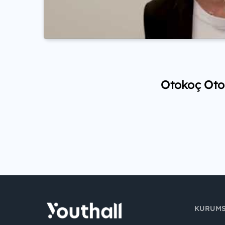
Otokoç Otom
KURUM