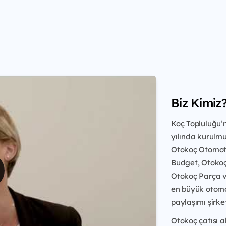
Biz Kimiz
Koç Topluluğu’n
yılında kurulmu
Otokoç Otomotiv
Budget, Otokoç 
Otokoç Parça v
en büyük otomo
paylaşımı şirket
Otokoç çatısı a