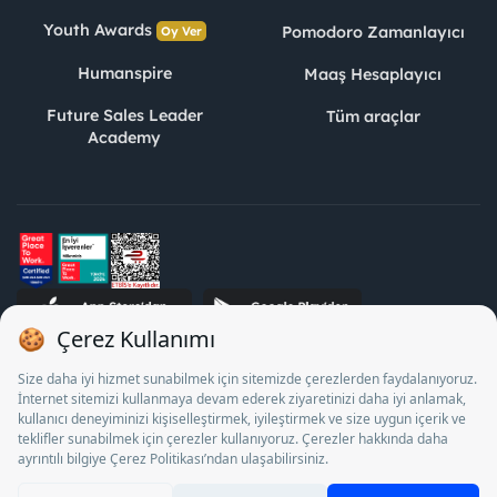
Youth Awards
Pomodoro Zamanlayıcı
Oy Ver
Humanspire
Maaş Hesaplayıcı
Future Sales Leader
Tüm araçlar
Academy
STJ İnsan Kaynakları Bilişim ve Danışmanlık A.Ş. Özel İstihdam
Bürosu Olarak 13/05/2025 - 12/05/2028 tarihleri arasında
faaliyette bulunmak üzere, Türkiye İş Kurumu tarafından
18/04/2025 tarih ve 18095710 sayılı karar uyarınca 1078 nolu
belge ile faaliyet göstermektedir. 4904 sayılı kanun uyarınca iş