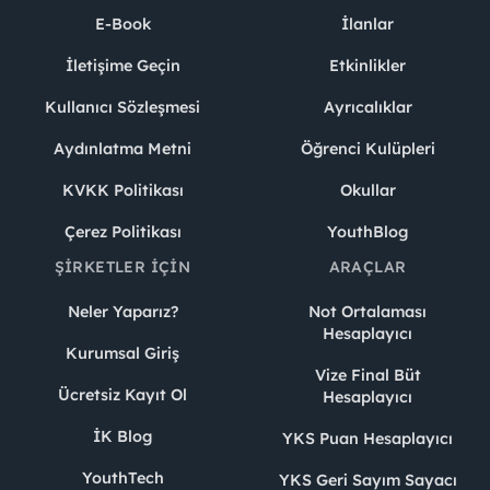
E-Book
İlanlar
İletişime Geçin
Etkinlikler
Kullanıcı Sözleşmesi
Ayrıcalıklar
Aydınlatma Metni
Öğrenci Kulüpleri
KVKK Politikası
Okullar
Çerez Politikası
YouthBlog
ŞIRKETLER İÇIN
ARAÇLAR
Neler Yaparız?
Not Ortalaması
Hesaplayıcı
Kurumsal Giriş
Vize Final Büt
Ücretsiz Kayıt Ol
Hesaplayıcı
İK Blog
YKS Puan Hesaplayıcı
YouthTech
YKS Geri Sayım Sayacı