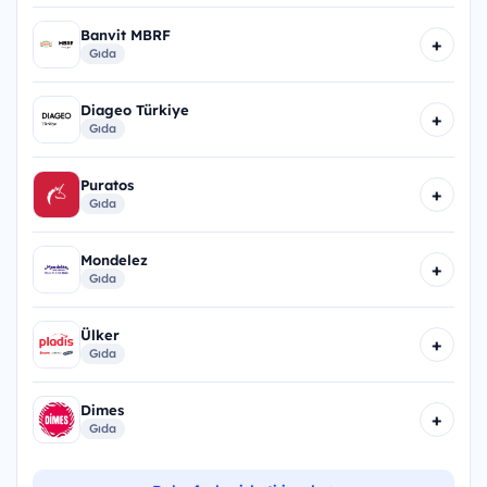
Banvit MBRF
+
Gıda
Diageo Türkiye
+
Gıda
Puratos
+
Gıda
Mondelez
+
Gıda
Ülker
+
Gıda
Dimes
+
Gıda