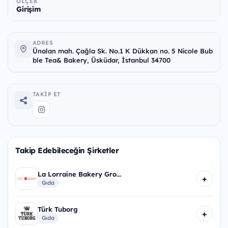
ÖLÇEK
Girişim
ADRES
Ünalan mah. Çağla Sk. No.1 K Dükkan no. 5 Nicole Bub
ble Tea& Bakery, Üsküdar, İstanbul 34700
TAKIP ET
Takip Edebileceğin Şirketler
La Lorraine Bakery Gro...
+
Gıda
Türk Tuborg
+
Gıda