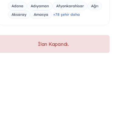
Adana
Adıyaman
Afyonkarahisar
Ağrı
Aksaray
Amasya
+78 şehir daha
İlan Kapandı.