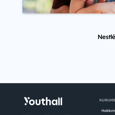
Nestlé
KURUM
Hakkım