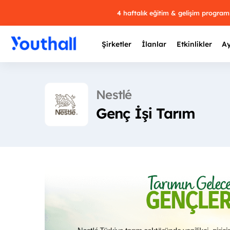
4 haftalık eğitim & gelişim progra
Şirketler
İlanlar
Etkinlikler
Ay
Nestlé
Genç İşi Tarım
Y
29 