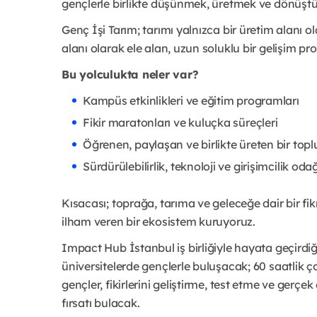
gençlerle birlikte düşünmek, üretmek ve dönüştür
Genç İşi Tarım; tarımı yalnızca bir üretim alanı ol
alanı olarak ele alan, uzun soluklu bir gelişim pr
Bu yolculukta neler var?
Kampüs etkinlikleri ve eğitim programları
Fikir maratonları ve kuluçka süreçleri
Öğrenen, paylaşan ve birlikte üreten bir topl
Sürdürülebilirlik, teknoloji ve girişimcilik odağ
Kısacası; toprağa, tarıma ve geleceğe dair bir fikr
ilham veren bir ekosistem kuruyoruz.
Impact Hub İstanbul iş birliğiyle hayata geçirdiğ
üniversitelerde gençlerle buluşacak; 60 saatlik ço
gençler, fikirlerini geliştirme, test etme ve gerç
fırsatı bulacak.