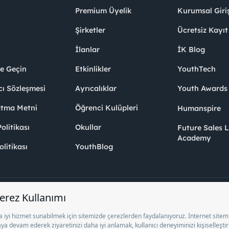
Premium Üyelik
Kurumsal Giri
Şirketler
Ücretsiz Kayıt
İlanlar
İK Blog
me Geçin
Etkinlikler
YouthTech
cı Sözleşmesi
Ayrıcalıklar
Youth Award
atma Metni
Öğrenci Kulüpleri
Humanspire
litikası
Okullar
Future Sales 
Academy
olitikası
YouthBlog