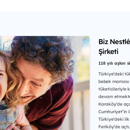
Biz Nestl
Şirketi
118 yılı aşkın 
Türkiye’deki tü
bebek maması ü
tüketicileriyle
devam etmektedi
Karaköy’de açan
Cumhuriyet’in i
Türkiye’deki ilk
Feriköy’de açtı.