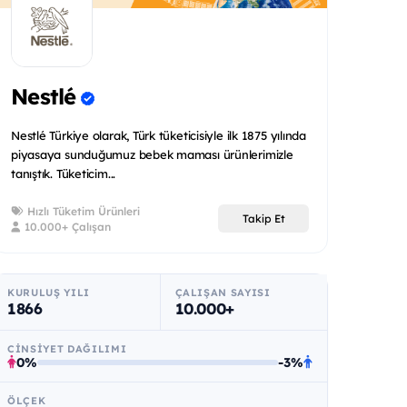
Nestlé
Nestlé Türkiye olarak, Türk tüketicisiyle ilk 1875 yılında
piyasaya sunduğumuz bebek maması ürünlerimizle
tanıştık. Tüketicim...
Hızlı Tüketim Ürünleri
Takip Et
10.000+ Çalışan
KURULUŞ YILI
ÇALIŞAN SAYISI
1866
10.000+
CINSIYET DAĞILIMI
0%
-3%
ÖLÇEK