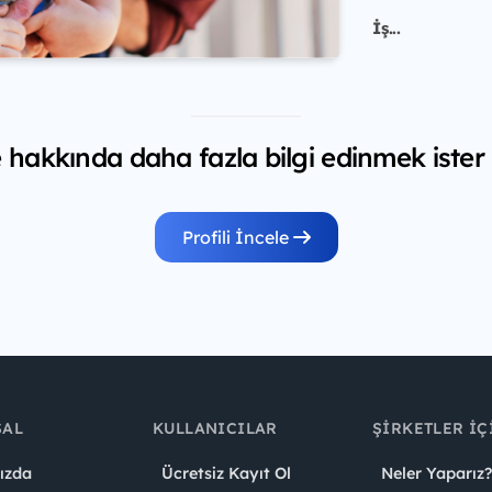
İş...
 hakkında daha fazla bilgi edinmek ister
Profili İncele
SAL
KULLANICILAR
ŞIRKETLER İÇ
ızda
Ücretsiz Kayıt Ol
Neler Yaparız?