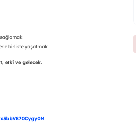
ı sağlamak
rle birlikte yaşatmak
, etki ve gelecek.
bax3bbV870Cygy0M