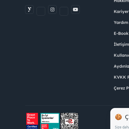
Hakkım
Kariyer
Yardım
E-Book
İletişi
Kullanı
Aydınl
KVKK Po
Çerez P