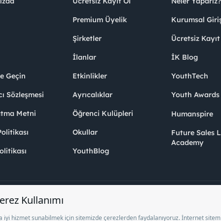
ızda
Ücretsiz Kayıt Ol
Neler Yaparız?
Premium Üyelik
Kurumsal Giri
Şirketler
Ücretsiz Kayıt
İlanlar
İK Blog
me Geçin
Etkinlikler
YouthTech
cı Sözleşmesi
Ayrıcalıklar
Youth Award
atma Metni
Öğrenci Kulüpleri
Humanspire
litikası
Okullar
Future Sales 
Academy
olitikası
YouthBlog