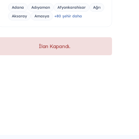
Adana
Adıyaman
Afyonkarahisar
Ağrı
Aksaray
Amasya
+80 şehir daha
İlan Kapandı.