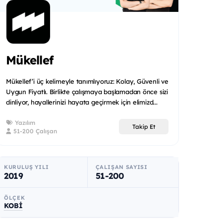
Mükellef
Mükellef’i üç kelimeyle tanımlıyoruz: Kolay, Güvenli ve
Uygun Fiyatlı. Birlikte çalışmaya başlamadan önce sizi
dinliyor, hayallerinizi hayata geçirmek için elimizd...
Yazılım
Takip Et
51-200 Çalışan
KURULUŞ YILI
ÇALIŞAN SAYISI
2019
51-200
ÖLÇEK
KOBİ