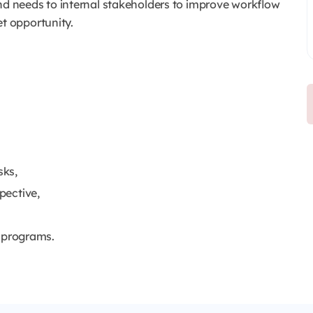
nd needs to internal stakeholders to improve workflow
t opportunity.
sks,
pective,
 programs.