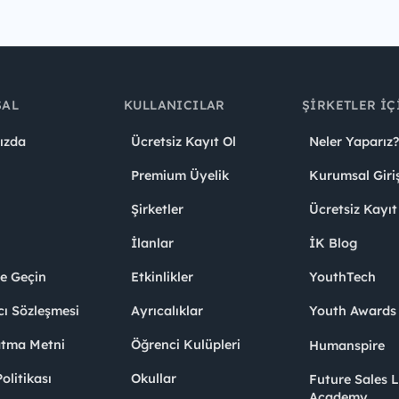
SAL
KULLANICILAR
ŞIRKETLER İÇ
ızda
Ücretsiz Kayıt Ol
Neler Yaparız?
Premium Üyelik
Kurumsal Giri
Şirketler
Ücretsiz Kayıt
İlanlar
İK Blog
me Geçin
Etkinlikler
YouthTech
cı Sözleşmesi
Ayrıcalıklar
Youth Award
atma Metni
Öğrenci Kulüpleri
Humanspire
litikası
Okullar
Future Sales 
Academy