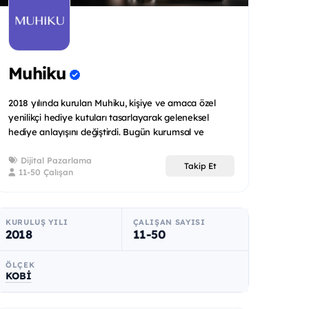
Muhiku
2018 yılında kurulan Muhiku, kişiye ve amaca özel
yenilikçi hediye kutuları tasarlayarak geleneksel
hediye anlayışını değiştirdi. Bugün kurumsal ve
bireysel müşte...
Dijital Pazarlama
Takip Et
11-50 Çalışan
KURULUŞ YILI
ÇALIŞAN SAYISI
2018
11-50
ÖLÇEK
KOBİ