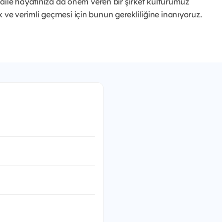
aile hayatınıza da önem veren bir şirket kültürümüz
ik ve verimli geçmesi için bunun gerekliliğine inanıyoruz.