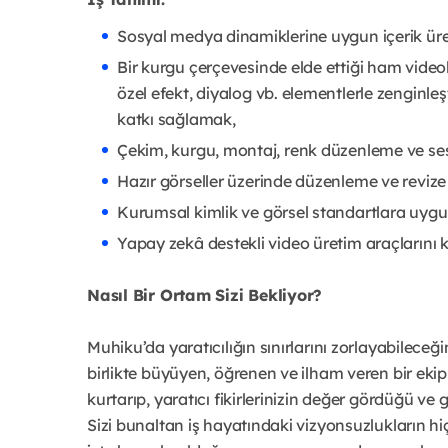
Sosyal medya dinamiklerine uygun içerik ür
Bir kurgu çerçevesinde elde ettiği ham videola
özel efekt, diyalog vb. elementlerle zenginle
katkı sağlamak,
Çekim, kurgu, montaj, renk düzenleme ve ses 
Hazır görseller üzerinde düzenleme ve reviz
Kurumsal kimlik ve görsel standartlara uygu
Yapay zekâ destekli video üretim araçlarını 
Nasıl Bir Ortam Sizi Bekliyor?
Muhiku’da yaratıcılığın sınırlarını zorlayabileceği
birlikte büyüyen, öğrenen ve ilham veren bir eki
kurtarıp, yaratıcı fikirlerinizin değer gördüğü ve g
Sizi bunaltan iş hayatındaki vizyonsuzlukların hi