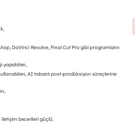
ı,
hop, DaVinci Resolve, Final Cut Pro gibi programların
ı yapabilen,
kullanabilen, AI tabanlı post-prodüksiyon süreçlerine
en,
letişim becerileri güçlü.