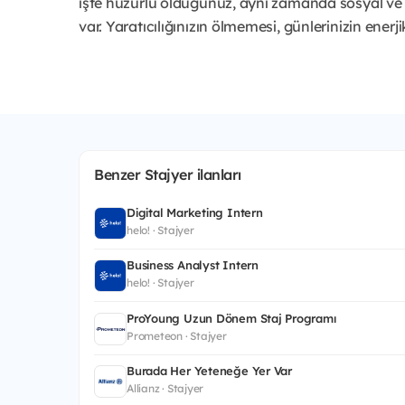
işte huzurlu olduğunuz, aynı zamanda sosyal ve 
var. Yaratıcılığınızın ölmemesi, günlerinizin enerj
Benzer Stajyer ilanları
Digital Marketing Intern
helo! · Stajyer
Business Analyst Intern
helo! · Stajyer
ProYoung Uzun Dönem Staj Programı
Prometeon · Stajyer
Burada Her Yeteneğe Yer Var
Allianz · Stajyer