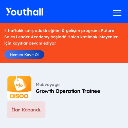
4 haftalık satış odaklı eğitim & gelişim programı Future
Sales Leader Academy başladı! Halen katılmak isteyenler
için kayıtlar devam ediyor.
Hemen Kayıt Ol
Mobvoyage
Growth Operation Trainee
İlan Kapandı.