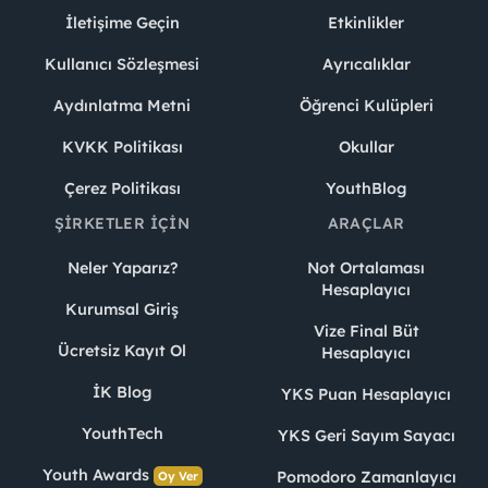
İletişime Geçin
Etkinlikler
Kullanıcı Sözleşmesi
Ayrıcalıklar
Aydınlatma Metni
Öğrenci Kulüpleri
KVKK Politikası
Okullar
Çerez Politikası
YouthBlog
ŞIRKETLER İÇIN
ARAÇLAR
Neler Yaparız?
Not Ortalaması
Hesaplayıcı
Kurumsal Giriş
Vize Final Büt
Ücretsiz Kayıt Ol
Hesaplayıcı
İK Blog
YKS Puan Hesaplayıcı
YouthTech
YKS Geri Sayım Sayacı
Youth Awards
Pomodoro Zamanlayıcı
Oy Ver