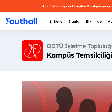
4 haftalık satış odaklı eğitim & gelişim prog
Şirketler
İlanlar
Etkinlikler
Ay
ODTÜ İşletme Topluluğ
Kampüs Temsilciliğ
Y
29 