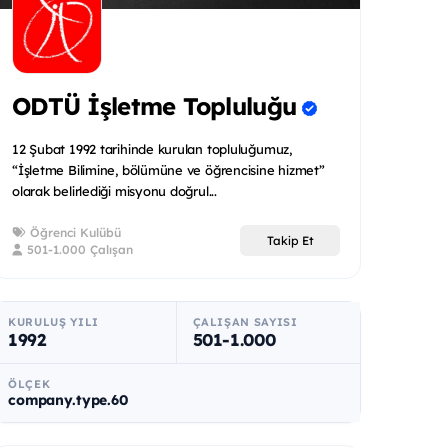
ODTÜ İşletme Topluluğu
12 Şubat 1992 tarihinde kurulan topluluğumuz,
“İşletme Bilimine, bölümüne ve öğrencisine hizmet”
olarak belirlediği misyonu doğrul...
Öğrenci Kulübü
Takip Et
501-1.000 Çalışan
KURULUŞ YILI
ÇALIŞAN SAYISI
1992
501-1.000
ÖLÇEK
company.type.60