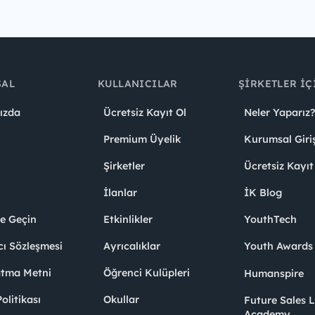
SAL
KULLANICILAR
ŞIRKETLER İÇ
ızda
Ücretsiz Kayıt Ol
Neler Yaparız?
Premium Üyelik
Kurumsal Giri
Şirketler
Ücretsiz Kayıt
İlanlar
İK Blog
me Geçin
Etkinlikler
YouthTech
cı Sözleşmesi
Ayrıcalıklar
Youth Award
atma Metni
Öğrenci Kulüpleri
Humanspire
litikası
Okullar
Future Sales 
Academy