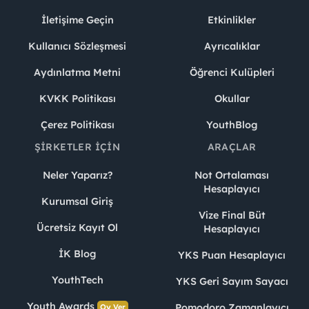
İletişime Geçin
Etkinlikler
Kullanıcı Sözleşmesi
Ayrıcalıklar
Aydınlatma Metni
Öğrenci Kulüpleri
KVKK Politikası
Okullar
Çerez Politikası
YouthBlog
ŞIRKETLER İÇIN
ARAÇLAR
Neler Yaparız?
Not Ortalaması
Hesaplayıcı
Kurumsal Giriş
Vize Final Büt
Ücretsiz Kayıt Ol
Hesaplayıcı
İK Blog
YKS Puan Hesaplayıcı
YouthTech
YKS Geri Sayım Sayacı
Youth Awards
Pomodoro Zamanlayıcı
Oy Ver