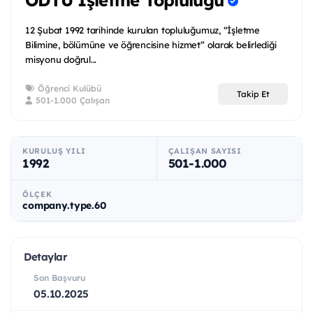
ODTÜ İşletme Topluluğu
12 Şubat 1992 tarihinde kurulan topluluğumuz, “İşletme
Bilimine, bölümüne ve öğrencisine hizmet” olarak belirlediği
misyonu doğrul...
Öğrenci Kulübü
Takip Et
501-1.000 Çalışan
KURULUŞ YILI
ÇALIŞAN SAYISI
1992
501-1.000
ÖLÇEK
company.type.60
Detaylar
Son Başvuru
05.10.2025