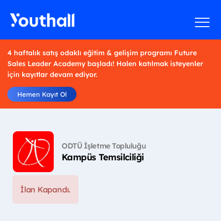
4 haftalık satış odaklı eğitim & gelişim programı Future
Sales Leader Academy başladı! Halen katılmak isteyenler
için kayıtlar devam ediyor.
Hemen Kayıt Ol
ODTÜ İşletme Topluluğu
Kampüs Temsilciliği
İlan Kapandı.