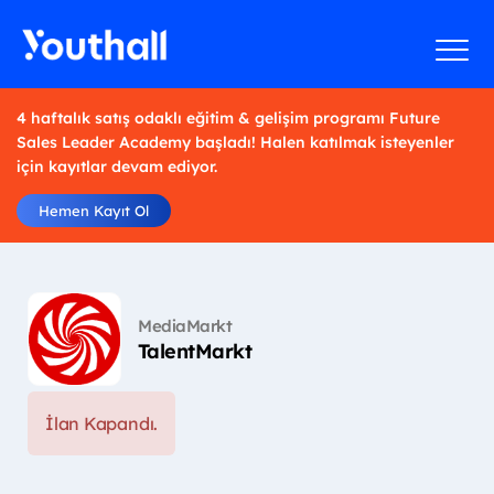
4 haftalık satış odaklı eğitim & gelişim programı Future
Sales Leader Academy başladı! Halen katılmak isteyenler
için kayıtlar devam ediyor.
Hemen Kayıt Ol
MediaMarkt
TalentMarkt
İlan Kapandı.