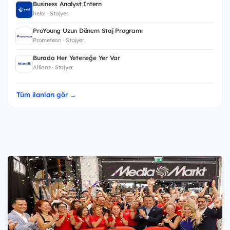
Business Analyst Intern
helo! · Stajyer
ProYoung Uzun Dönem Staj Programı
Prometeon · Stajyer
Burada Her Yeteneğe Yer Var
Allianz · Stajyer
Tüm ilanları gör →