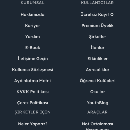
KURUMSAL
KULLANICILAR
Hakkımızda
Ücretsiz Kayıt Ol
Kariyer
Premium Üyelik
Yardım
Şirketler
E-Book
İlanlar
İletişime Geçin
Etkinlikler
Kullanıcı Sözleşmesi
Ayrıcalıklar
Aydınlatma Metni
Öğrenci Kulüpleri
KVKK Politikası
Okullar
Çerez Politikası
YouthBlog
ŞIRKETLER İÇIN
ARAÇLAR
Neler Yaparız?
Not Ortalaması
Hesaplayıcı