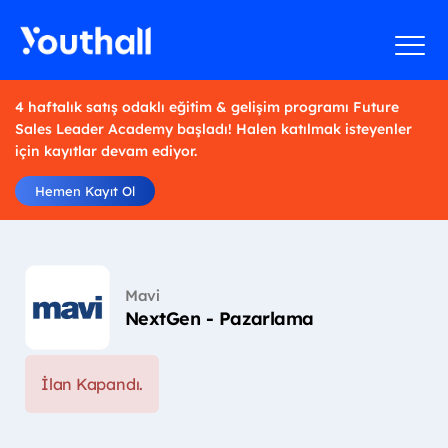
4 haftalık satış odaklı eğitim & gelişim programı Future
Sales Leader Academy başladı! Halen katılmak isteyenler
için kayıtlar devam ediyor.
Hemen Kayıt Ol
Mavi
NextGen - Pazarlama
İlan Kapandı.