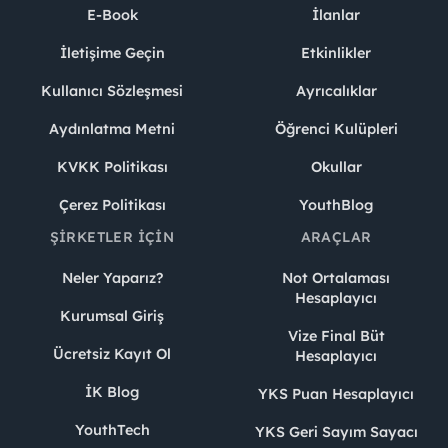
E-Book
İlanlar
İletişime Geçin
Etkinlikler
Kullanıcı Sözleşmesi
Ayrıcalıklar
Aydınlatma Metni
Öğrenci Kulüpleri
KVKK Politikası
Okullar
Çerez Politikası
YouthBlog
ŞIRKETLER İÇIN
ARAÇLAR
Neler Yaparız?
Not Ortalaması
Hesaplayıcı
Kurumsal Giriş
Vize Final Büt
Ücretsiz Kayıt Ol
Hesaplayıcı
İK Blog
YKS Puan Hesaplayıcı
YouthTech
YKS Geri Sayım Sayacı