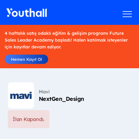
4 haftalık satış odaklı eğitim & gelişim programı Future
Sales Leader Academy başladı! Halen katılmak isteyenler
için kayıtlar devam ediyor.
Hemen Kayıt Ol
Mavi
NextGen_Design
İlan Kapandı.