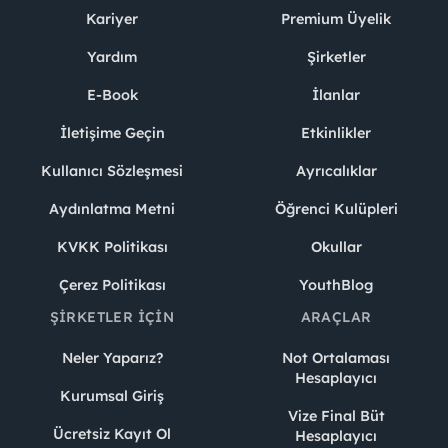
Kariyer
Premium Üyelik
Yardım
Şirketler
E-Book
İlanlar
İletişime Geçin
Etkinlikler
Kullanıcı Sözleşmesi
Ayrıcalıklar
Aydınlatma Metni
Öğrenci Kulüpleri
KVKK Politikası
Okullar
Çerez Politikası
YouthBlog
ŞIRKETLER İÇIN
ARAÇLAR
Neler Yaparız?
Not Ortalaması
Hesaplayıcı
Kurumsal Giriş
Vize Final Büt
Ücretsiz Kayıt Ol
Hesaplayıcı