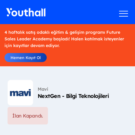
4 haftalık satış odaklı eğitim & gelişim programı Future
Sales Leader Academy başladı! Halen katılmak isteyenler
için kayıtlar devam ediyor.
Hemen Kayıt Ol
Mavi
NextGen - Bilgi Teknolojileri
İlan Kapandı.