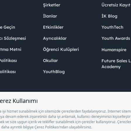
Şirketler
Ücretsiz Kayıt
İlanlar
İK Blog
me Geçin
Etkinlikler
YouthTech
cı Sözleşmesi
Ayrıcalıklar
Youth Award
atma Metni
Öğrenci Kulüpleri
Humanspire
litikası
Okullar
Future Sales 
Academy
olitikası
YouthBlog