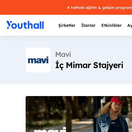
4 haftalık eğitim & gelişim progra
Şirketler
İlanlar
Etkinlikler
Ay
Mavi
İç Mimar Stajyeri
Y
29 