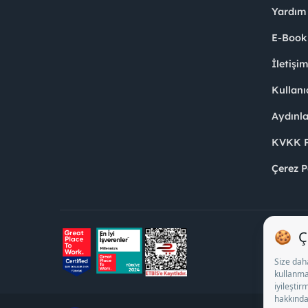
Yardım
E-Book
İletişi
Kullanı
Aydınl
KVKK Po
Çerez P