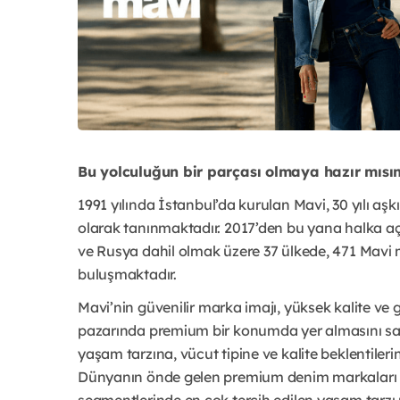
Bu yolculuğun bir parçası olmaya hazır mısı
1991 yılında İstanbul’da kurulan Mavi, 30 yılı aşk
olarak tanınmaktadır. 2017’den bu yana halka aç
ve Rusya dahil olmak üzere 37 ülkede, 471 Mavi 
buluşmaktadır.
Mavi’nin güvenilir marka imajı, yüksek kalite ve g
pazarında premium bir konumda yer almasını sağlar
yaşam tarzına, vücut tipine ve kalite beklentil
Dünyanın önde gelen premium denim markaları 
segmentlerinde en çok tercih edilen yaşam tarzı