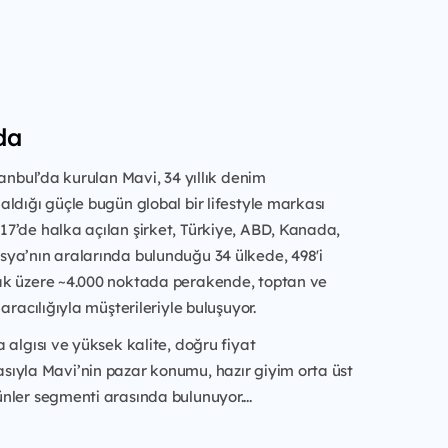
da
tanbul’da kurulan Mavi, 34 yıllık denim
ldığı güçle bugün global bir lifestyle markası
7’de halka açılan şirket, Türkiye, ABD, Kanada,
ya’nın aralarında bulunduğu 34 ülkede, 498'i
k üzere ~4.000 noktada perakende, toptan ve
aracılığıyla müşterileriyle buluşuyor.
 algısı ve yüksek kalite, doğru fiyat
ıyla Mavi’nin pazar konumu, hazır giyim orta üst
ler segmenti arasında bulunuyor....