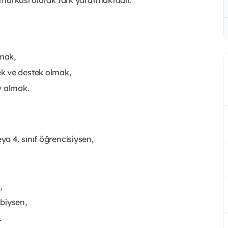
lmak,
k ve destek olmak,
v almak.
ya 4. sınıf öğrencisiysen,
,
biysen,
.