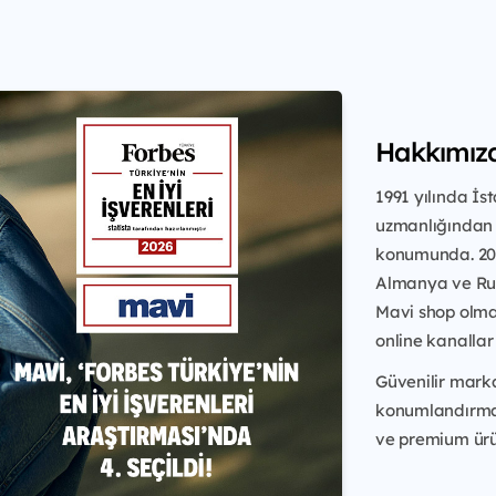
Hakkımız
1991 yılında İs
uzmanlığından a
konumunda. 201
Almanya ve Rus
Mavi shop olma
online kanallar 
Güvenilir marka
konumlandırmas
ve premium ürün