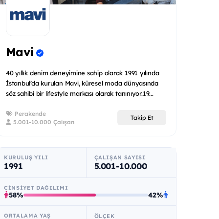
Mavi
40 yıllık denim deneyimine sahip olarak 1991 yılında
İstanbul’da kurulan Mavi, küresel moda dünyasında
söz sahibi bir lifestyle markası olarak tanınıyor.19...
Perakende
Takip Et
5.001-10.000 Çalışan
KURULUŞ YILI
ÇALIŞAN SAYISI
1991
5.001-10.000
CINSIYET DAĞILIMI
58%
42%
ORTALAMA YAŞ
ÖLÇEK