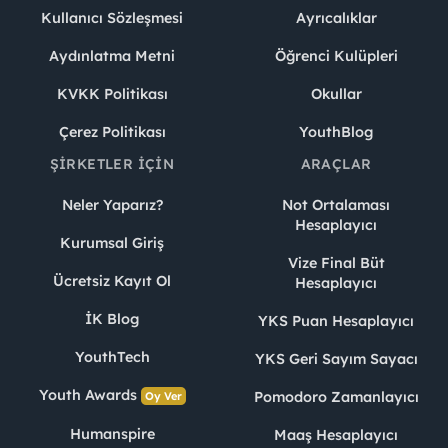
Kullanıcı Sözleşmesi
Ayrıcalıklar
Aydınlatma Metni
Öğrenci Kulüpleri
KVKK Politikası
Okullar
Çerez Politikası
YouthBlog
ŞIRKETLER İÇIN
ARAÇLAR
Neler Yaparız?
Not Ortalaması
Hesaplayıcı
Kurumsal Giriş
Vize Final Büt
Ücretsiz Kayıt Ol
Hesaplayıcı
İK Blog
YKS Puan Hesaplayıcı
YouthTech
YKS Geri Sayım Sayacı
Youth Awards
Pomodoro Zamanlayıcı
Oy Ver
Humanspire
Maaş Hesaplayıcı