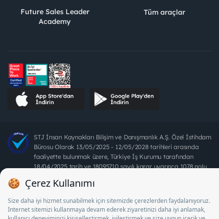
Future Sales Leader
Tüm araçlar
Academy
STJ İnsan Kaynakları Bilişim ve Danışmanlık A.Ş. Özel İstihdam
Bürosu Olarak 13/05/2025 - 12/05/2028 tarihleri arasında
faaliyette bulunmak üzere, Türkiye İş Kurumu tarafından
18/04/2025 tarih ve 18095710 sayılı karar uyarınca 1078 nolu
belge ile faaliyet göstermektedir. 4904 sayılı kanun uyarınca iş
arayanlardan ücret alınması yasaktır.