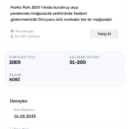
Marka Park 2005 Yılında kurulmuş olup
perakende/mağazacılık sektöründe faaliyet
göstermektedir.'Dünyaca ünlü markalar tek bir mağazada'
sloganıyla birçok ü...
Perakende
Takip Et
51-200 Çalışan
KURULUŞ YILI
ÇALIŞAN SAYISI
2005
51-200
ÖLÇEK
KOBİ
Detaylar
Son Başvuru
16.02.2025