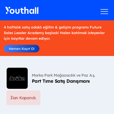
4 haftalık satış odaklı eğitim & gelişim programı Future
Sales Leader Academy başladı! Halen katılmak isteyenler
için kayıtlar devam ediyor.
Hemen Kayıt Ol
Marka Park Mağazacılık ve Paz A.ş.
Part Tıme Satış Danışmanı
İlan Kapandı.