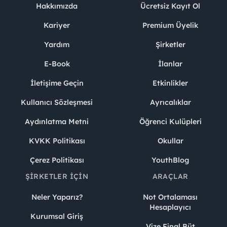
Hakkımızda
Ücretsiz Kayıt Ol
Kariyer
Premium Üyelik
Yardım
Şirketler
E-Book
İlanlar
İletişime Geçin
Etkinlikler
Kullanıcı Sözleşmesi
Ayrıcalıklar
Aydınlatma Metni
Öğrenci Kulüpleri
KVKK Politikası
Okullar
Çerez Politikası
YouthBlog
ŞIRKETLER İÇIN
ARAÇLAR
Neler Yaparız?
Not Ortalaması
Hesaplayıcı
Kurumsal Giriş
Vize Final Büt